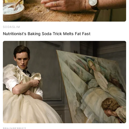
Videos
Exponen imágenes de la SENCILLA
decoración de LA BODA de Karla Tarazona
y Christian Domínguez en Huaral
El programa de Amor y Fuego reveló en exclusiva detalles
de la decoración de la recepción de la boda civil de Karla
Tarazona y Christian Domínguez, que se realiza en el
restaurante campestre Warmy, en Huaral. Según se pudo
ver en las imágenes, la decoración fue bastante sencilla, lo
que sorprendió a muchos.
2 de junio de 2026
Compartir: