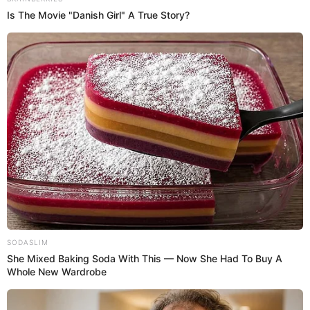
Antuane Calderón
@
antuanecalderon
elpopular.pe
elpopular.pe
02 Jun 2026 | 16:51 h
Actualizado
02 Jun 2026 | 16:51 h