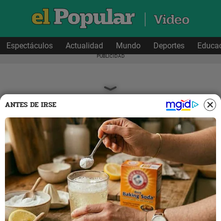
Espectáculos
Actualidad
Mundo
Deportes
Educa
ANTES DE IRSE