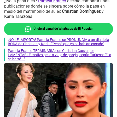
¿No la pasa bien?
Pamela Franco
decidió compartir unas
publicaciones donde se sincera sobre cómo la pasa en
medio del matrimonio de su ex
Christian Domínguez
y
Karla Tarazona
.
Únete al canal de Whatsapp de El Popular
¡NO LE IMPORTA! Pamela Franco se PRONUNCIA a un día de la
BODA de Christian y Karla: “Pensé que ya se habían casado”
Pamela Franco TERMINARÍA con Christian Cueva por
LAMENTABLE motivo pese a viaje de pareja, según Turkesa: "Ella
se hartó..."