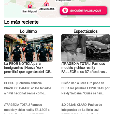
Lo más reciente
Lo último
Espectáculos
La PEOR NOTICIA para
¡TRAGEDIA TOTAL! Famoso
inmigrantes | Nueva York
modelo y chico reality
permitirá que agentes del ICE
FALLECE a los 37 años tras
si puedan CUBRIRSE EL
ACCIDENTE durante la
ROSTRO
grabación de un comercial
OFICIAL | Gobierno anuncia
Dueño de 'La Bella Luz' pone en
DRÁSTICO CAMBIO en los feriados
DUDA las pruebas EXPUESTAS por
a nivel nacional: revisa como
Naldy Saldaña: “Quizá se han
quedarán los DÍAS LIBRES
editado...”
¡TRAGEDIA TOTAL! Famoso
¡LO DEJAN CLARO! Padres de
modelo y chico reality FALLECE a
integrantes de 'La Bella Luz'