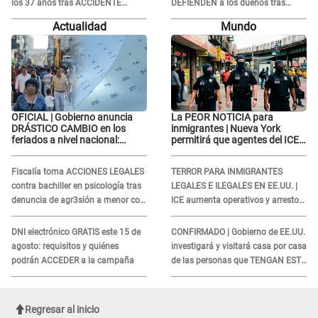
los 37 años tras ACCIDENTE
DEFIENDEN a los dueños tras
durante la grabación de un
denuncia: “Nunca vimos nada...”
Actualidad
Mundo
comercial
OFICIAL | Gobierno anuncia
La PEOR NOTICIA para
DRÁSTICO CAMBIO en los
inmigrantes | Nueva York
feriados a nivel nacional:
permitirá que agentes del ICE
revisa como quedarán los
si puedan CUBRIRSE EL
DÍAS LIBRES
ROSTRO
Fiscalía toma ACCIONES LEGALES
TERROR PARA INMIGRANTES
contra bachiller en psicología tras
LEGALES E ILEGALES EN EE.UU. |
denuncia de agr3sión a menor con
ICE aumenta operativos y arrestos
autismo
a extranjeros en aeropuertos
DNI electrónico GRATIS este 15 de
CONFIRMADO | Gobierno de EE.UU.
agosto: requisitos y quiénes
investigará y visitará casa por casa
podrán ACCEDER a la campaña
de las personas que TENGAN ESTE
TRABAJO
Regresar al inicio