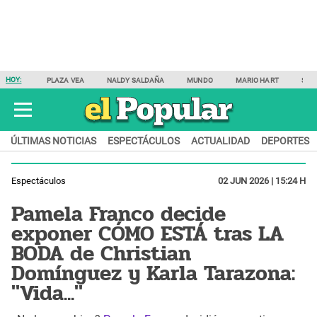
HOY:
PLAZA VEA
NALDY SALDAÑA
MUNDO
MARIO HART
SAM
ÚLTIMAS NOTICIAS
ESPECTÁCULOS
ACTUALIDAD
DEPORTES
Espectáculos
02 JUN 2026 | 15:24 H
Pamela Franco decide
exponer CÓMO ESTÁ tras LA
BODA de Christian
Domínguez y Karla Tarazona:
"Vida..."