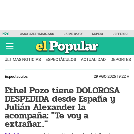
HOY:
CASO LIZETH MARZANO
JAIME BAYLY
MUNDO
JEFFERSON F
ÚLTIMAS NOTICIAS
ESPECTÁCULOS
ACTUALIDAD
DEPORTES
Espectáculos
29 AGO 2025 | 9:22 H
Ethel Pozo tiene DOLOROSA
DESPEDIDA desde España y
Julián Alexander la
acompaña: "Te voy a
extrañar..."