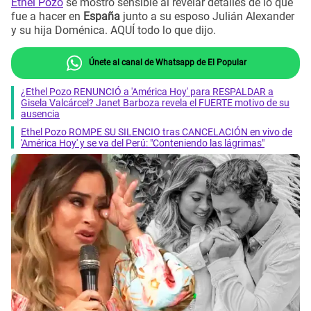
Ethel Pozo
se mostró sensible al revelar detalles de lo que
fue a hacer en
España
junto a su esposo Julián Alexander
y su hija Doménica. AQUÍ todo lo que dijo.
Únete al canal de Whatsapp de El Popular
¿Ethel Pozo RENUNCIÓ a 'América Hoy' para RESPALDAR a
Gisela Valcárcel? Janet Barboza revela el FUERTE motivo de su
ausencia
Ethel Pozo ROMPE SU SILENCIO tras CANCELACIÓN en vivo de
'América Hoy' y se va del Perú: "Conteniendo las lágrimas"