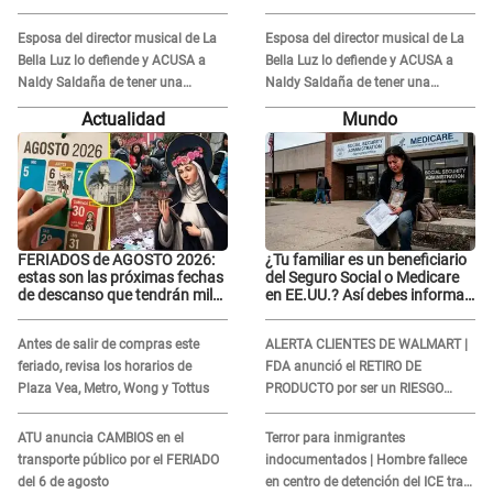
Esposa del director musical de La
Esposa del director musical de La
Bella Luz lo defiende y ACUSA a
Bella Luz lo defiende y ACUSA a
Naldy Saldaña de tener una
Naldy Saldaña de tener una
relación con él y otros integrantes
relación con él y otros integrantes
Actualidad
Mundo
FERIADOS de AGOSTO 2026:
¿Tu familiar es un beneficiario
estas son las próximas fechas
del Seguro Social o Medicare
de descanso que tendrán miles
en EE.UU.? Así debes informar
de peruanos
sobre su muerte para EVITAR
COBROS
Antes de salir de compras este
ALERTA CLIENTES DE WALMART |
feriado, revisa los horarios de
FDA anunció el RETIRO DE
Plaza Vea, Metro, Wong y Tottus
PRODUCTO por ser un RIESGO
MORTAL para consumidores: ¿Cuál
es?
ATU anuncia CAMBIOS en el
Terror para inmigrantes
transporte público por el FERIADO
indocumentados | Hombre fallece
del 6 de agosto
en centro de detención del ICE tras