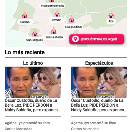
Lo más reciente
Lo último
Espectáculos
Óscar Custodio, dueño de La
Óscar Custodio, dueño de La
Bella Luz, PIDE PERDÓN a
Bella Luz, PIDE PERDÓN a
Naldy Saldaña, pero exponen
Naldy Saldaña, pero exponen
audio donde le reclama por
audio donde le reclama por
VIDEOS: "No hay necesidad de
VIDEOS: "No hay necesidad de
Agatha Lys presentó su libro
Agatha Lys presentó su libro
grabar"
grabar"
Cartas Marcadas
Cartas Marcadas