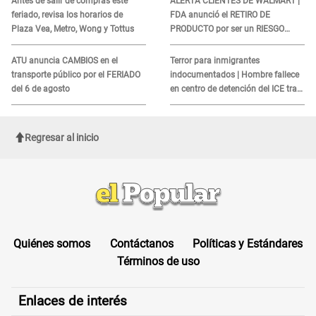
Antes de salir de compras este
ALERTA CLIENTES DE WALMART |
feriado, revisa los horarios de
FDA anunció el RETIRO DE
Plaza Vea, Metro, Wong y Tottus
PRODUCTO por ser un RIESGO
MORTAL para consumidores: ¿Cuál
es?
ATU anuncia CAMBIOS en el
Terror para inmigrantes
transporte público por el FERIADO
indocumentados | Hombre fallece
del 6 de agosto
en centro de detención del ICE tras
sufrir una "emergencia médica"
Regresar al inicio
Quiénes somos
Contáctanos
Políticas y Estándares
Términos de uso
Enlaces de interés