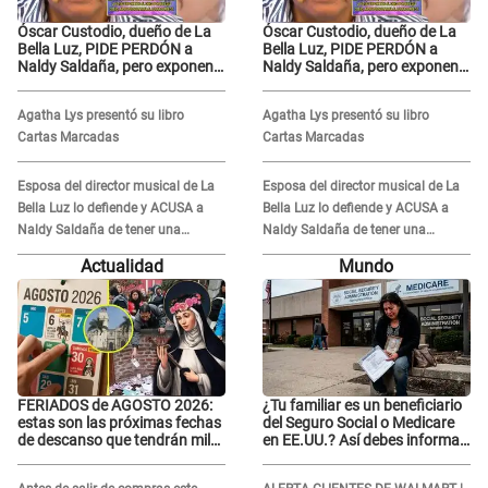
Óscar Custodio, dueño de La
Óscar Custodio, dueño de La
Bella Luz, PIDE PERDÓN a
Bella Luz, PIDE PERDÓN a
Naldy Saldaña, pero exponen
Naldy Saldaña, pero exponen
audio donde le reclama por
audio donde le reclama por
VIDEOS: "No hay necesidad de
VIDEOS: "No hay necesidad de
Agatha Lys presentó su libro
Agatha Lys presentó su libro
grabar"
grabar"
Cartas Marcadas
Cartas Marcadas
Esposa del director musical de La
Esposa del director musical de La
Bella Luz lo defiende y ACUSA a
Bella Luz lo defiende y ACUSA a
Naldy Saldaña de tener una
Naldy Saldaña de tener una
relación con él y otros integrantes
relación con él y otros integrantes
Actualidad
Mundo
FERIADOS de AGOSTO 2026:
¿Tu familiar es un beneficiario
estas son las próximas fechas
del Seguro Social o Medicare
de descanso que tendrán miles
en EE.UU.? Así debes informar
de peruanos
sobre su muerte para EVITAR
COBROS