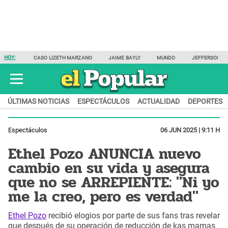
HOY:
CASO LIZETH MARZANO
JAIME BAYLY
MUNDO
JEFFERSON F
ÚLTIMAS NOTICIAS
ESPECTÁCULOS
ACTUALIDAD
DEPORTES
Espectáculos
06 JUN 2025 | 9:11 H
Ethel Pozo ANUNCIA nuevo
cambio en su vida y asegura
que no se ARREPIENTE: "Ni yo
me la creo, pero es verdad"
Ethel Pozo
recibió elogios por parte de sus fans tras revelar
que después de su operación de reducción de kas mamas