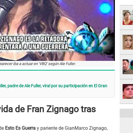
arecer iba a actuar en 'VBQ' según Ale Fuller.
er, padre de Ale Fuller, viral por su participación en El Gran
vida de Fran Zignago tras
de
Esto Es Guerra
y pariente de GianMarco Zignago,