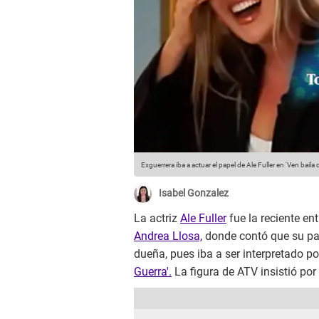
Exguerrera iba a actuar el papel de Ale Fuller en 'Ven baila
Isabel Gonzalez
La actriz
Ale Fuller
fue la reciente ent
Andrea Llosa,
donde contó que su pa
dueña, pues iba a ser interpretado p
Guerra'.
La figura de ATV insistió por