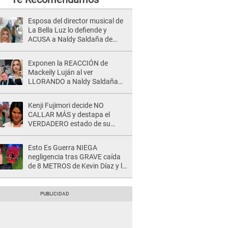
Esposa del director musical de
La Bella Luz lo defiende y
ACUSA a Naldy Saldaña de
tener una relación con él y
otros integrantes
Exponen la REACCIÓN de
Mackeily Luján al ver
LLORANDO a Naldy Saldaña
tras AGRESIÓN de director de
'La Bella Luz': Esto hizo
Kenji Fujimori decide NO
CALLAR MÁS y destapa el
VERDADERO estado de su
relación familiar con Keiko
Fujimori: "Mi familia es Érika, mi
Esto Es Guerra NIEGA
suegra..."
negligencia tras GRAVE caída
de 8 METROS de Kevin Díaz y lo
SEÑALAN: "No adoptó la
postura correcta"