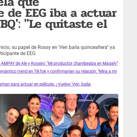
ela qué
e de EEG iba a actuar
BQ': "Le quitaste el
inicio, su papel de Rossy en 'Ven baila quinceañera" ya
rticipante de EEG.
del AMPAY de Ale y Rossini: “Mi productor chambeaba en Magaly”
romántico trend en TikTok y confirmarían su relación: "Mira a mi
untan para actuar en película: ¿Vuelve ‘Ven, baila,