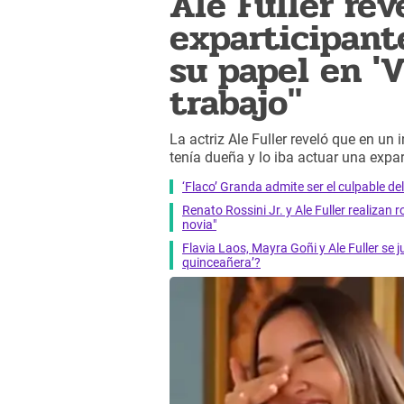
Ale Fuller rev
exparticipant
su papel en 'V
trabajo"
La actriz Ale Fuller reveló que en un 
tenía dueña y lo iba actuar una expa
‘Flaco’ Granda admite ser el culpable 
Renato Rossini Jr. y Ale Fuller realizan 
novia"
Flavia Laos, Mayra Goñi y Ale Fuller se j
quinceañera’?