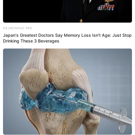
Videos
‘Flaco’ Granda admite ser el culpable del
AMPAY de Ale y Rossini: “Mi productor
chambeaba en Magaly”
‘Flaco’ Granda contó que invitó a su productor a la fiesta
donde se encontraban Ale Fuller y Renato Rossi sin pensar
que los ampayaría.
8 de octubre de 2024
Compartir:
Estefani Hoyos
@
Estefani_Hoyos
elpopular.pe