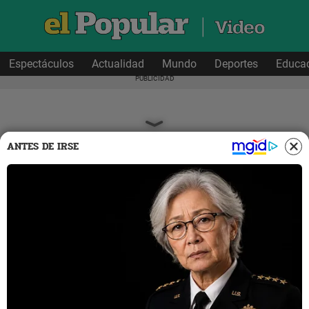
Espectáculos
Actualidad
Mundo
Deportes
Educa
ANTES DE IRSE