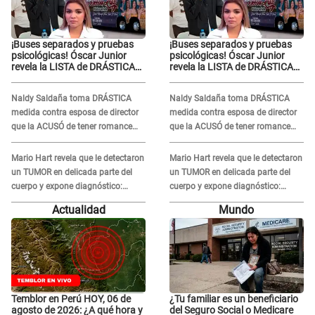
¡Buses separados y pruebas
¡Buses separados y pruebas
psicológicas! Óscar Junior
psicológicas! Óscar Junior
revela la LISTA de DRÁSTICAS
revela la LISTA de DRÁSTICAS
medidas para prevenir acoso
medidas para prevenir acoso
en 'La Bella Luz' tras caso
en 'La Bella Luz' tras caso
Naldy Saldaña toma DRÁSTICA
Naldy Saldaña toma DRÁSTICA
Naldy Saldaña
Naldy Saldaña
medida contra esposa de director
medida contra esposa de director
que la ACUSÓ de tener romance
que la ACUSÓ de tener romance
con él: "Muy triste..."
con él: "Muy triste..."
Mario Hart revela que le detectaron
Mario Hart revela que le detectaron
un TUMOR en delicada parte del
un TUMOR en delicada parte del
cuerpo y expone diagnóstico:
cuerpo y expone diagnóstico:
"Dolores muy fuertes..."
"Dolores muy fuertes..."
Actualidad
Mundo
Temblor en Perú HOY, 06 de
¿Tu familiar es un beneficiario
agosto de 2026: ¿A qué hora y
del Seguro Social o Medicare