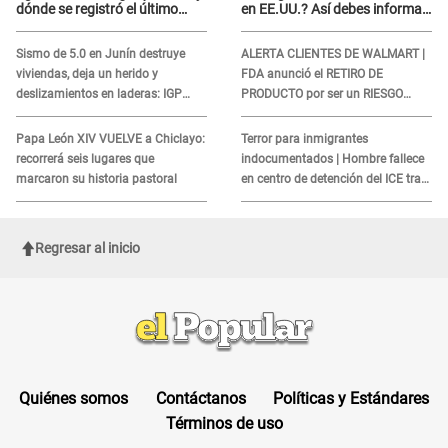
dónde se registró el último
en EE.UU.? Así debes informar
sismo, según IGP?
sobre su muerte para EVITAR
COBROS
Sismo de 5.0 en Junín destruye
ALERTA CLIENTES DE WALMART |
viviendas, deja un herido y
FDA anunció el RETIRO DE
deslizamientos en laderas: IGP
PRODUCTO por ser un RIESGO
alerta sobre posibles réplicas
MORTAL para consumidores: ¿Cuál
es?
Papa León XIV VUELVE a Chiclayo:
Terror para inmigrantes
recorrerá seis lugares que
indocumentados | Hombre fallece
marcaron su historia pastoral
en centro de detención del ICE tras
sufrir una "emergencia médica"
Regresar al inicio
Quiénes somos
Contáctanos
Políticas y Estándares
Términos de uso