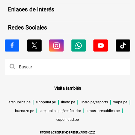
Enlaces de interés
Redes Sociales
Visita también
larepublica.pe
elpopular.pe
libero.pe
libero.pe/esports
wapa.pe
buenazo.pe
larepublica.pe/verificador
lrmas.larepublica.pe
cuponidad.pe
©TODOS LOS DERECHOS RESERVADOS -
2026