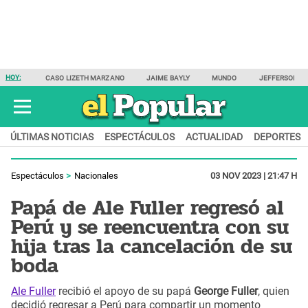
HOY:
CASO LIZETH MARZANO
JAIME BAYLY
MUNDO
JEFFERSON F
ÚLTIMAS NOTICIAS
ESPECTÁCULOS
ACTUALIDAD
DEPORTES
Espectáculos
Nacionales
03 NOV 2023 | 21:47 H
Papá de Ale Fuller regresó al
Perú y se reencuentra con su
hija tras la cancelación de su
boda
Ale Fuller
recibió el apoyo de su papá
George Fuller
, quien
decidió regresar a Perú para compartir un momento