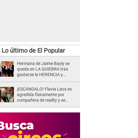
Lo último de El Popular
Hermana de Jaime Bayly se
queda en LA QUIEBRA tras
gastarse la HERENCIA y
DENUNCIA a su madre: "Tienen
que darme más dinero"
¡ESCÁNDALO! Flavia Laos es
agredida físicamente por
compañera de reality y se
desata PELEA en vivo: "¡Qué te
pasa!"