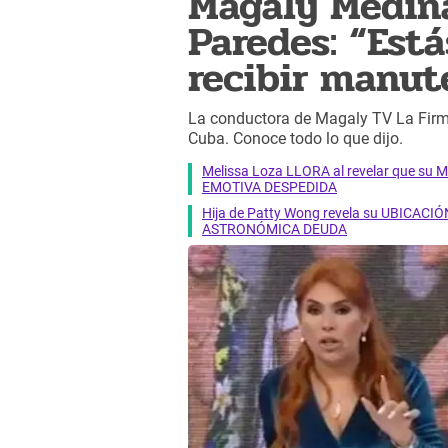
Magaly Medina
Paredes: “Est
recibir manut
La conductora de Magaly TV La Firme
Cuba. Conoce todo lo que dijo.
Melissa Loza LLORA al revelar que su M
EMOTIVA DESPEDIDA
Hija de Patty Wong revela su UBICACIÓN
ASTRONÓMICA DEUDA