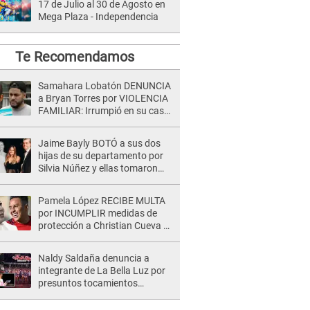
17 de Julio al 30 de Agosto en
Mega Plaza - Independencia
Te Recomendamos
Samahara Lobatón DENUNCIA
a Bryan Torres por VIOLENCIA
FAMILIAR: Irrumpió en su casa
y la atacó en la calle
Jaime Bayly BOTÓ a sus dos
hijas de su departamento por
Silvia Núñez y ellas tomaron
DRÁSTICA medida con él: "Un
abuso miserable..."
Pamela López RECIBE MULTA
por INCUMPLIR medidas de
protección a Christian Cueva y
juez le da ULTIMÁTUM: "Debe
abonar en 3 días"
Naldy Saldaña denuncia a
integrante de La Bella Luz por
presuntos tocamientos
indebidos