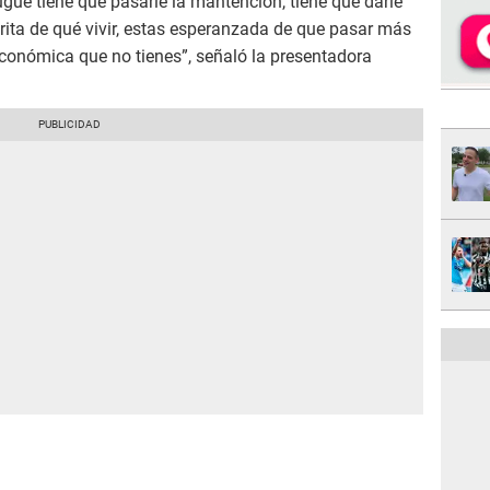
yugue tiene que pasarle la mantención, tiene que darle
rita de qué vivir, estas esperanzada de que pasar más
 económica que no tienes”, señaló la presentadora