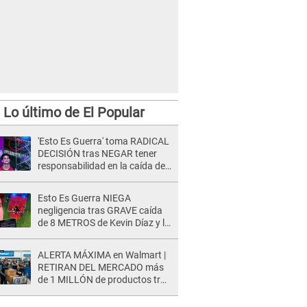
Lo último de El Popular
'Esto Es Guerra' toma RADICAL
DECISIÓN tras NEGAR tener
responsabilidad en la caída de
Kevin Díaz desde 8 metros de
altura
Esto Es Guerra NIEGA
negligencia tras GRAVE caída
de 8 METROS de Kevin Díaz y lo
SEÑALAN: "No adoptó la
postura correcta"
ALERTA MÁXIMA en Walmart |
RETIRAN DEL MERCADO más
de 1 MILLÓN de productos tras
causar HERIDAS GRAVES en
usuarios