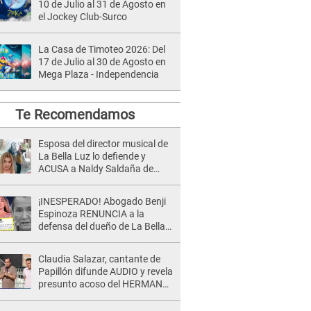
10 de Julio al 31 de Agosto en
el Jockey Club-Surco
La Casa de Timoteo 2026: Del
17 de Julio al 30 de Agosto en
Mega Plaza - Independencia
Te Recomendamos
Esposa del director musical de
La Bella Luz lo defiende y
ACUSA a Naldy Saldaña de
tener una relación con él y
otros integrantes
¡INESPERADO! Abogado Benji
Espinoza RENUNCIA a la
defensa del dueño de La Bella
Luz tras difusión de POLÉMICO
audio: "Nada que defender"
Claudia Salazar, cantante de
Papillón difunde AUDIO y revela
presunto acoso del HERMANO
del director musical de La Bella
Luz: "Me quedé asustada, en