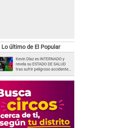
Lo último de El Popular
Kevin Díaz es INTERNADO y
revela su ESTADO DE SALUD
tras sufrir peligroso accidente
en 'EEG' y caer desde altura de
ocho metros