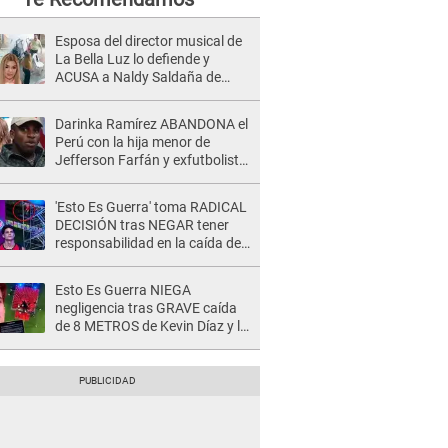
Esposa del director musical de
La Bella Luz lo defiende y
ACUSA a Naldy Saldaña de
tener una relación con él y
otros integrantes
Darinka Ramírez ABANDONA el
Perú con la hija menor de
Jefferson Farfán y exfutbolista
REACCIONA: "A ti que..."
'Esto Es Guerra' toma RADICAL
DECISIÓN tras NEGAR tener
responsabilidad en la caída de
Kevin Díaz desde 8 metros de
altura
Esto Es Guerra NIEGA
negligencia tras GRAVE caída
de 8 METROS de Kevin Díaz y lo
SEÑALAN: "No adoptó la
postura correcta"