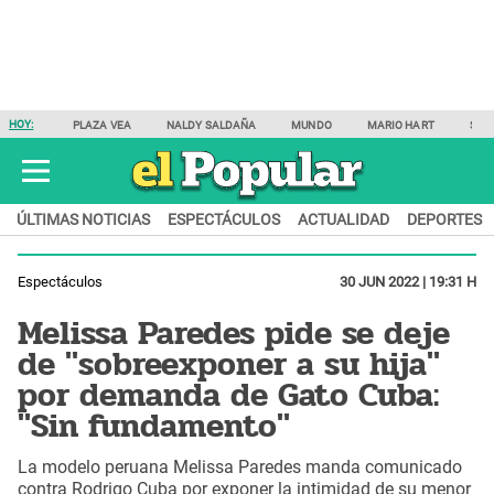
HOY:
PLAZA VEA
NALDY SALDAÑA
MUNDO
MARIO HART
SAM
ÚLTIMAS NOTICIAS
ESPECTÁCULOS
ACTUALIDAD
DEPORTES
Espectáculos
30 JUN 2022 | 19:31 H
Melissa Paredes pide se deje
de "sobreexponer a su hija"
por demanda de Gato Cuba:
"Sin fundamento"
La modelo peruana Melissa Paredes manda comunicado
contra Rodrigo Cuba por exponer la intimidad de su menor