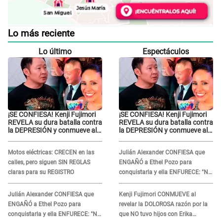
Lo más reciente
Lo último
Espectáculos
¡SE CONFIESA! Kenji Fujimori
¡SE CONFIESA! Kenji Fujimori
REVELA su dura batalla contra
REVELA su dura batalla contra
la DEPRESIÓN y conmueve al
la DEPRESIÓN y conmueve al
contar qué hizo su esposa
contar qué hizo su esposa
Motos eléctricas: CRECEN en las
Julián Alexander CONFIESA que
calles, pero siguen SIN REGLAS
ENGAÑÓ a Ethel Pozo para
claras para su REGISTRO
conquistarla y ella ENFURECE: "No
te lo voy a perdonar nunca"
Julián Alexander CONFIESA que
Kenji Fujimori CONMUEVE al
ENGAÑÓ a Ethel Pozo para
revelar la DOLOROSA razón por la
conquistarla y ella ENFURECE: "No
que NO tuvo hijos con Erika