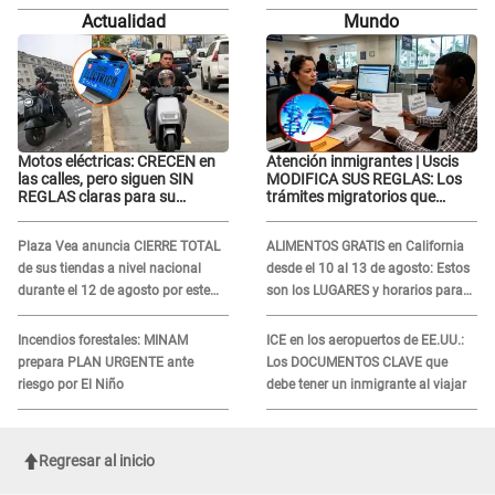
te lo voy a perdonar nunca"
Muñoz: "Por el proceso judicial..."
Actualidad
Mundo
Motos eléctricas: CRECEN en
Atención inmigrantes | Uscis
las calles, pero siguen SIN
MODIFICA SUS REGLAS: Los
REGLAS claras para su
trámites migratorios que
REGISTRO
podrían necesitar tu prueba de
ADN
Plaza Vea anuncia CIERRE TOTAL
ALIMENTOS GRATIS en California
de sus tiendas a nivel nacional
desde el 10 al 13 de agosto: Estos
durante el 12 de agosto por este
son los LUGARES y horarios para
MOTIVO
recibir la ayuda
Incendios forestales: MINAM
ICE en los aeropuertos de EE.UU.:
prepara PLAN URGENTE ante
Los DOCUMENTOS CLAVE que
riesgo por El Niño
debe tener un inmigrante al viajar
Regresar al inicio