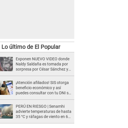
Lo último de El Popular
Exponen NUEVO VIDEO donde
Naldy Saldaña es tomada por
sorpresa por César Sánchez y
ella evidencia su REACCIÓN: Le
agarró la mano
¡Atención afiliados! SIS otorga
beneficio económico y así
puedes consultar con tu DNI si
te corresponde
PERÚ EN RIESGO | Senamhi
advierte temperaturas de hasta
35 °C y ráfagas de viento en 6
regiones del país