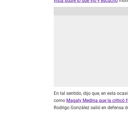
vista sobre lo que vio y escuchó
mome
En tal sentido, dijo que, en esta ocas
como
Magaly Medina que la criticó 
Rodrigo González salió en defensa d