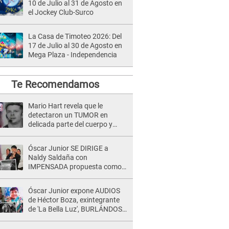
10 de Julio al 31 de Agosto en
el Jockey Club-Surco
La Casa de Timoteo 2026: Del
17 de Julio al 30 de Agosto en
Mega Plaza - Independencia
Te Recomendamos
Mario Hart revela que le
detectaron un TUMOR en
delicada parte del cuerpo y
expone diagnóstico: "Dolores
muy fuertes..."
Óscar Junior SE DIRIGE a
Naldy Saldaña con
IMPENSADA propuesta como
nuevo líder de 'La Bella Luz' tras
denuncia: "Otro tipo de ley..."
Óscar Junior expone AUDIOS
de Héctor Boza, exintegrante
de 'La Bella Luz', BURLÁNDOSE
de Anely Dávila tras acusarlo
de maltrato: "Grábame..."