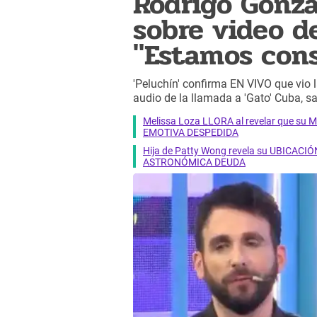
Rodrigo Gonzá
sobre video d
"Estamos cons
'Peluchín' confirma EN VIVO que vio
audio de la llamada a 'Gato' Cuba, s
Melissa Loza LLORA al revelar que su M
EMOTIVA DESPEDIDA
Hija de Patty Wong revela su UBICACIÓN
ASTRONÓMICA DEUDA