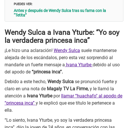
PUEDES VER:
Antes y después de Wendy Sulca tras su fama con la
“Tetita”
Wendy Sulca a Ivana Yturbe: “Yo soy
la verdadera princesa inca”
¡Le hizo una aclaración!
Wendy Sulca
suele mantenerse
alejada de los escándalos, pero esta vez sorprendió al
mandarle un fuerte mensaje a
Ivana Yturbe
debido al uso
del apodo de
“princesa inca”.
Debido a este hecho,
Wendy Sulca
se pronunció fuerte y
claro en una nota de
Magaly TV La Firme,
y le llamó la
atención a
Ivana Yturbe
por
llamar “huachafo" al apodo de
“princesa inca”
y le explicó que ese título le pertenece a
ella.
“Lo siento, Ivana Yturbe, yo soy la verdadera princesa
inca”, dijo la joven de 24 años, en conversación con las