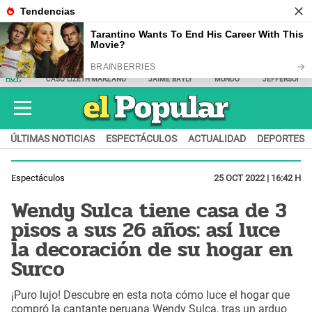
HOY:
CASO LIZETH MARZANO
JAIME BAYLY
MUNDO
JEFFERSON F
ÚLTIMAS NOTICIAS
ESPECTÁCULOS
ACTUALIDAD
DEPORTES
Espectáculos
25 OCT 2022 | 16:42 H
Wendy Sulca tiene casa de 3
pisos a sus 26 años: así luce
la decoración de su hogar en
Surco
¡Puro lujo! Descubre en esta nota cómo luce el hogar que
compró la cantante peruana Wendy Sulca, tras un arduo