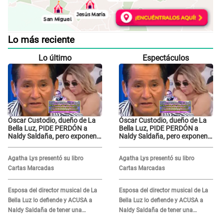
Lo más reciente
Lo último
Espectáculos
Óscar Custodio, dueño de La
Óscar Custodio, dueño de La
Bella Luz, PIDE PERDÓN a
Bella Luz, PIDE PERDÓN a
Naldy Saldaña, pero exponen
Naldy Saldaña, pero exponen
audio donde le reclama por
audio donde le reclama por
VIDEOS: "No hay necesidad de
VIDEOS: "No hay necesidad de
Agatha Lys presentó su libro
Agatha Lys presentó su libro
grabar"
grabar"
Cartas Marcadas
Cartas Marcadas
Esposa del director musical de La
Esposa del director musical de La
Bella Luz lo defiende y ACUSA a
Bella Luz lo defiende y ACUSA a
Naldy Saldaña de tener una
Naldy Saldaña de tener una
relación con él y otros integrantes
relación con él y otros integrantes