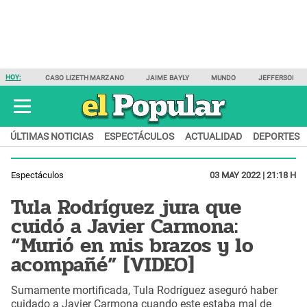
HOY:
CASO LIZETH MARZANO
JAIME BAYLY
MUNDO
JEFFERSON F
ÚLTIMAS NOTICIAS
ESPECTÁCULOS
ACTUALIDAD
DEPORTES
Espectáculos
03 MAY 2022 | 21:18 H
Tula Rodríguez jura que
cuidó a Javier Carmona:
“Murió en mis brazos y lo
acompañé” [VIDEO]
Sumamente mortificada, Tula Rodríguez aseguró haber
cuidado a Javier Carmona cuando este estaba mal de