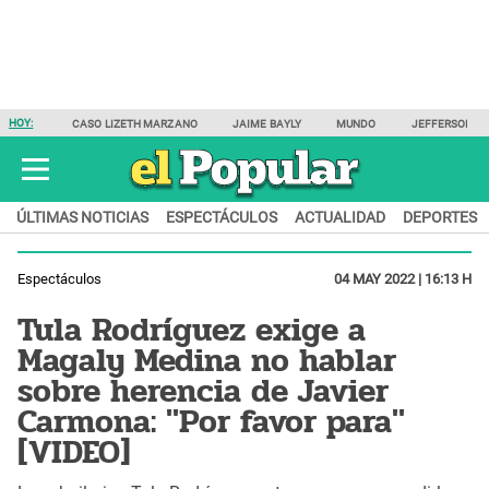
HOY:
CASO LIZETH MARZANO
JAIME BAYLY
MUNDO
JEFFERSON F
ÚLTIMAS NOTICIAS
ESPECTÁCULOS
ACTUALIDAD
DEPORTES
Espectáculos
04 MAY 2022 | 16:13 H
Tula Rodríguez exige a
Magaly Medina no hablar
sobre herencia de Javier
Carmona: "Por favor para"
[VIDEO]