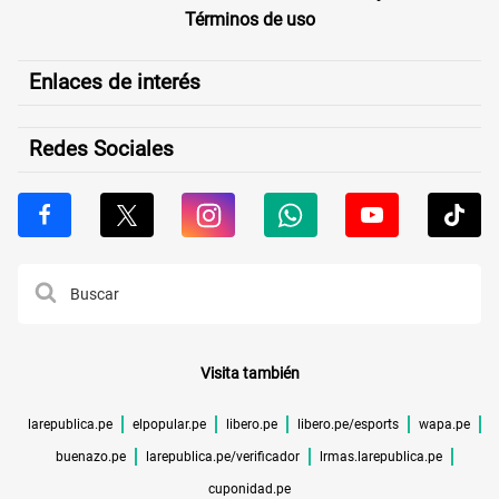
Términos de uso
Enlaces de interés
Redes Sociales
Visita también
larepublica.pe
elpopular.pe
libero.pe
libero.pe/esports
wapa.pe
buenazo.pe
larepublica.pe/verificador
lrmas.larepublica.pe
cuponidad.pe