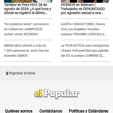
Temblor en Perú HOY, 08 de
HORROR en Walmart |
agosto de 2026: ¿A qué hora y
Trabajador es DENUNCIADO
dónde se registró el último
por agresión sexual a una
sismo, según IGP?
cliente y su respuesta
INDIGNÓ A TODOS
“No podemos solos”: comuneros
ALERTA CONDUCTORES | Nueva
de Cañaris en LAMBAYEQUE
York, Los Ángeles y Houston
luchan contra INCENDIO
ordenan PROHIBIR LICENCIAS a
FORESTAL que sigue avanzando
quienes no presenten ESTE
DOCUMENTO
MINSA Móvil atendió a más de
La PEOR NOTICIA para inmigrantes
1.500 personas en Junín tras los
| Nueva York permitirá que agentes
recientes SISMOS
del ICE si puedan CUBRIRSE EL
ROSTRO
Regresar al inicio
Quiénes somos
Contáctanos
Políticas y Estándares