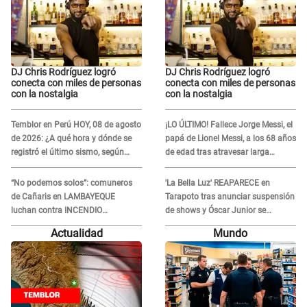
DJ Chris Rodríguez logró
DJ Chris Rodríguez logró
conecta con miles de personas
conecta con miles de personas
con la nostalgia
con la nostalgia
Temblor en Perú HOY, 08 de agosto
¡LO ÚLTIMO! Fallece Jorge Messi, el
de 2026: ¿A qué hora y dónde se
papá de Lionel Messi, a los 68 años
registró el último sismo, según
de edad tras atravesar larga
IGP?
enfermedad
“No podemos solos”: comuneros
'La Bella Luz' REAPARECE en
de Cañaris en LAMBAYEQUE
Tarapoto tras anunciar suspensión
luchan contra INCENDIO
de shows y Óscar Junior se
FORESTAL que sigue avanzando
JUSTIFICA: "Por un error no vamos
Actualidad
Mundo
a pagar todos"