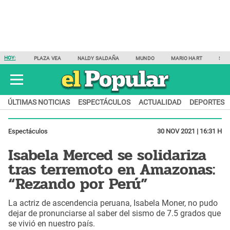
HOY:
PLAZA VEA
NALDY SALDAÑA
MUNDO
MARIO HART
SAM
ÚLTIMAS NOTICIAS
ESPECTÁCULOS
ACTUALIDAD
DEPORTES
Espectáculos
30 NOV 2021 | 16:31 H
Isabela Merced se solidariza
tras terremoto en Amazonas:
“Rezando por Perú”
La actriz de ascendencia peruana, Isabela Moner, no pudo
dejar de pronunciarse al saber del sismo de 7.5 grados que
se vivió en nuestro país.