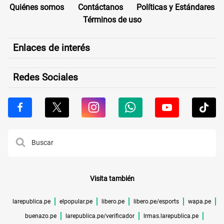
Quiénes somos
Contáctanos
Políticas y Estándares
Términos de uso
Enlaces de interés
Redes Sociales
Visita también
larepublica.pe
elpopular.pe
libero.pe
libero.pe/esports
wapa.pe
buenazo.pe
larepublica.pe/verificador
lrmas.larepublica.pe