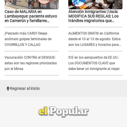
Caso de MALARIA en
Atención inmigrantes | Uscis
Lambayeque: paciente estuvo
MODIFICA SUS REGLAS: Los
en Camerún y familiares
trámites migratorios que
denuncian demora en
podrían necesitar tu prueba de
tratamiento
ADN
¡Pescado más CARO! Oleaje
ALIMENTOS GRATIS en California
anómalo golpea terminales de
desde el 10 al 13 de agosto: Estos
CHORRILLOS Y CALLAO
son los LUGARES y horarios para
recibir la ayuda
Vacunación CONTRA el DENGUE:
ICE en los aeropuertos de EE.UU.:
estas son las regiones priorizadas
Los DOCUMENTOS CLAVE que
por el Minsa
debe tener un inmigrante al viajar
Regresar al inicio