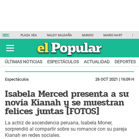
HOY:
PLAZA VEA
NALDY SALDAÑA
MUNDO
MARIO HART
SAM
ÚLTIMAS NOTICIAS
ESPECTÁCULOS
ACTUALIDAD
DEPORTES
Espectáculos
26 OCT 2021 | 16:09 H
Isabela Merced presenta a su
novia Kianah y se muestran
felices juntas [FOTOS]
La actriz de ascendencia peruana, Isabela Moner,
sorprendió al compartir sobre su romance con su pareja
Kianah en redes sociales.