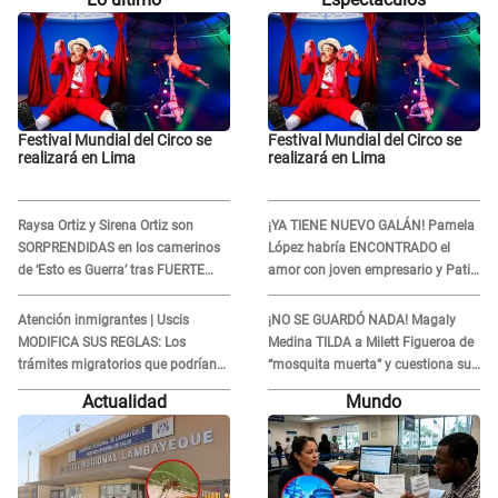
Festival Mundial del Circo se
Festival Mundial del Circo se
realizará en Lima
realizará en Lima
Raysa Ortiz y Sirena Ortiz son
¡YA TIENE NUEVO GALÁN! Pamela
SORPRENDIDAS en los camerinos
López habría ENCONTRADO el
de ‘Esto es Guerra’ tras FUERTE
amor con joven empresario y Pati
ENFRENTAMIENTO con Gabriel
Lorena la ECHA en VIVO
Moisés: “Gracias”
Atención inmigrantes | Uscis
¡NO SE GUARDÓ NADA! Magaly
MODIFICA SUS REGLAS: Los
Medina TILDA a Milett Figueroa de
trámites migratorios que podrían
“mosquita muerta” y cuestiona su
necesitar tu prueba de ADN
RECONCILIACIÓN con Marcelo
Actualidad
Mundo
Tinelli en TV argentina