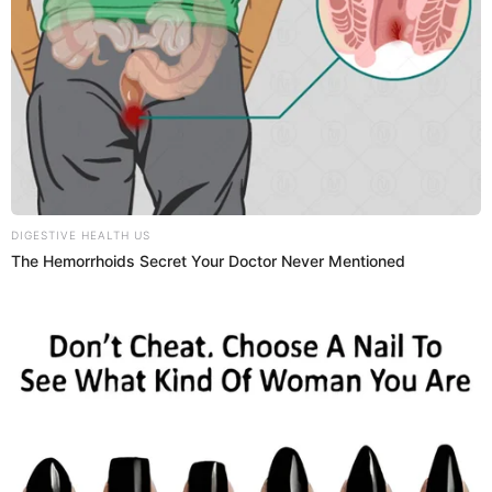
Yamil Benavides
En el año 2019,
Alfredo Benavides
estuvo envuelto en una
grave denuncia pública que le interpuso Saida Fagre, una
mujer con la que tuvo un breve romance y como
consecuencia tuvo un pequeño llamado Yamil. Durante
ese tiempo la madre del menor de sus hijos lo acusó al
cómico de no ver al pequeño desde hace 6 meses y de no
pagar la manutención que habían conciliado.
7 cosas que no sabías sobre Alfredo
Alfredo Benavides nació el 9 de abril de 1971.
Su hermano Christian Benavides falleció de cáncer.
Formó parte del elenco de Risas y salsa.
Interpreta el personaje de El niño Alfredito.