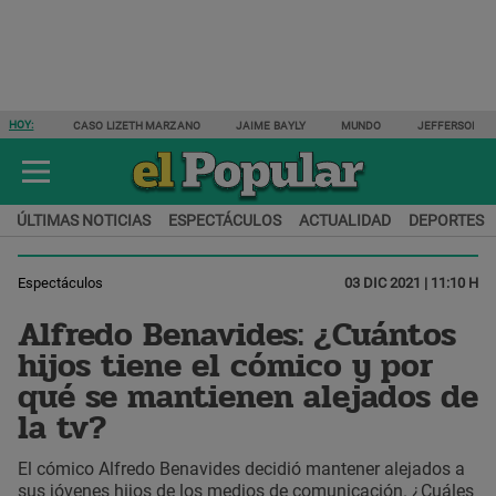
HOY:
CASO LIZETH MARZANO
JAIME BAYLY
MUNDO
JEFFERSON F
ÚLTIMAS NOTICIAS
ESPECTÁCULOS
ACTUALIDAD
DEPORTES
Espectáculos
03 DIC 2021 | 11:10 H
Alfredo Benavides: ¿Cuántos
hijos tiene el cómico y por
qué se mantienen alejados de
la tv?
El cómico Alfredo Benavides decidió mantener alejados a
sus jóvenes hijos de los medios de comunicación. ¿Cuáles