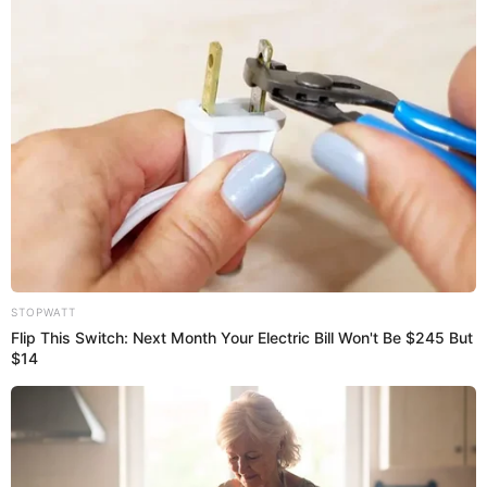
cual es su situación laboral.
“Soy productor de contenidos
e imagen del programa”
, declaró Alfredo Benavides. De
esta manera confirmando que actualmente trabaja para la
empresa AH Producciones, desde hace casi un año.
El Popular
Alfredo Benavides niega haya
cometido lavado de activos y revela
amenazas de muerte