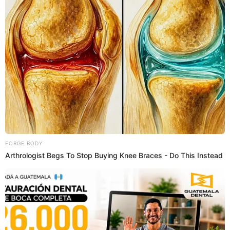
activos
Este viernes 26 de noviembre, el Séptimo Juzgado de
Investigación Preparatoria Nacional d
ecidió negar el
pedido de prisión preventiva cómico Alfredo Benavides,
quien está siendo investigado por estar vinculado a una
red de lavados de activos ligada al exalcalde del distrito de
San Juan de Lurigancho Carlos Burgos Horna.