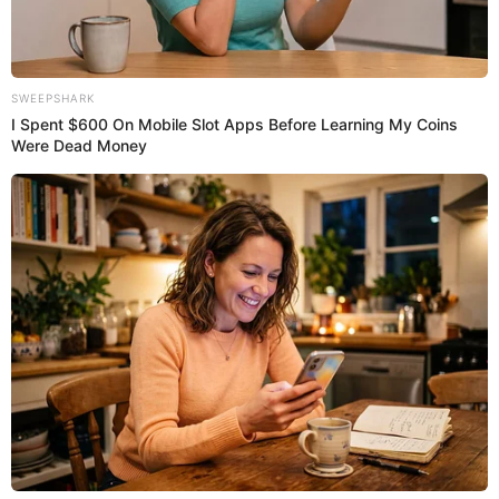
Benavides Gastello
[...] Se impone una medida de
comparecencia bajo las siguientes reglas. Comparecer
cada 30 días al registro de control biométrico la cual se
realizará provisionalmente por medio del control virtual,
penal del procesado [...]", se escucha al inicio de la
resolución.
Alfredo Benavides conoció la decisión del Poder Judicial tras vínculos
con red de lavado de activos.