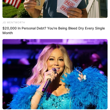
LEE TAMBIÉN:
Cuáles son las propiedades que Alfredo Benavides habría
adquirido con dinero de lavado de activos
Doménico Benavides
Doménico Benavides es el hijos menor de María Fernanda
Ubierna y Alfredo Benavides, hoy en día tiene 21 años de
edad y ha demostrado que tan poco se 'paltea' al momento