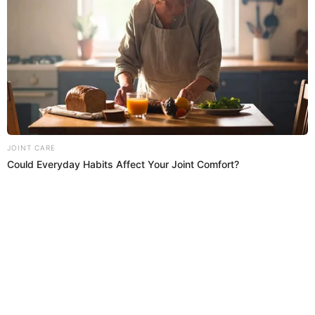
La amistad que tuvo con el exalcalde Carlos Burgos fue su
cruz. El cómico
Alfredo Benavides ha sido involucrado en
una banda criminal
investigada por lavado de activos. Es
así que la Fiscalía pide 36 meses de prisión preventiva
para él, pues lo sindican como presunto testaferro del
exburgomaestre quien se encuentra en prisión por este
delito.
"Yo tengo una denuncia en la Dirincri por amenaza de
muerte señor magistrado,
yo tuve que abandonar mi
trabajo cuando estaba contratado, un contrato vigente
señor magistrado porque tuve una amenaza de muerte",
señaló mortificado.