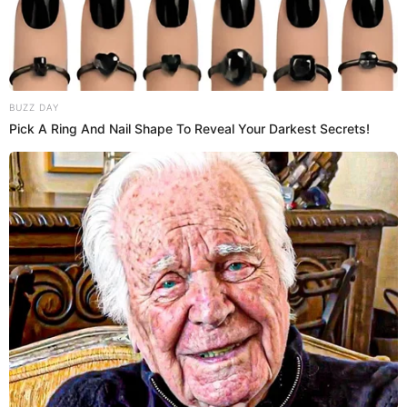
Perteneció al equipo de Bienvenida la tarde.
Alfredo tiene 4 hermanos.
Entre sus parodias de Alfredo destacan a Beto
Ortiz y Ricardo Morán.
¿Cuántas propiedades tiene Alfredo
Benavides?
Ante la investigación por lavado de activos que tiene
Alfredo Benavides
, las autoridades allanaron todas sus
propiedades, por lo que se reveló que en total tenía 17
inmuebles y 24 vehículos, que habrían costado más de 20
millones de soles. Además, durante la diligencia se
incautaron computadoras, laptops, discos duros, entre
otros documentos que servirán para esclarecer la
investigación sobre este caso.