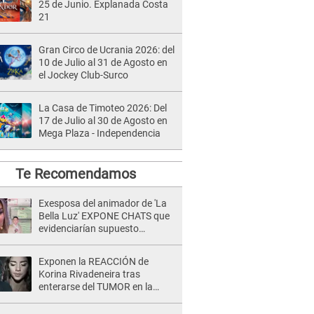
25 de Junio. Explanada Costa
21
Gran Circo de Ucrania 2026: del
10 de Julio al 31 de Agosto en
el Jockey Club-Surco
La Casa de Timoteo 2026: Del
17 de Julio al 30 de Agosto en
Mega Plaza - Independencia
Te Recomendamos
Exesposa del animador de 'La
Bella Luz' EXPONE CHATS que
evidenciarían supuesto
romance clandestino con Naldy
Saldaña, pese a tener pareja
Exponen la REACCIÓN de
Korina Rivadeneira tras
enterarse del TUMOR en la
cabeza de Mario Hart: "Ella
estaba muy..."