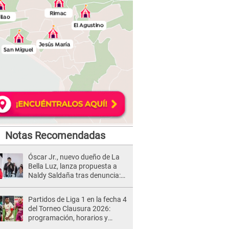
Notas Recomendadas
Óscar Jr., nuevo dueño de La
Bella Luz, lanza propuesta a
Naldy Saldaña tras denuncia:
“Va a haber otro tipo de ley”
Partidos de Liga 1 en la fecha 4
del Torneo Clausura 2026:
programación, horarios y
dónde ver