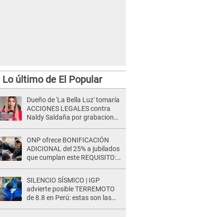
Lo último de El Popular
Dueño de 'La Bella Luz' tomaría
ACCIONES LEGALES contra
Naldy Saldaña por grabaciones
en su casa: "Lo determinará la
justicia"
ONP ofrece BONIFICACIÓN
ADICIONAL del 25% a jubilados
que cumplan este REQUISITO:
revisa si accedes aquí
SILENCIO SÍSMICO | IGP
advierte posible TERREMOTO
de 8.8 en Perú: estas son las
zonas más expuestas