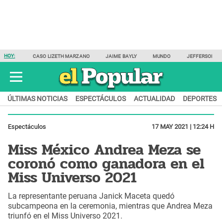
HOY:
CASO LIZETH MARZANO
JAIME BAYLY
MUNDO
JEFFERSON F
ÚLTIMAS NOTICIAS
ESPECTÁCULOS
ACTUALIDAD
DEPORTES
Espectáculos
17 MAY 2021 | 12:24 H
Miss México Andrea Meza se
coronó como ganadora en el
Miss Universo 2021
La representante peruana Janick Maceta quedó
subcampeona en la ceremonia, mientras que Andrea Meza
triunfó en el Miss Universo 2021.