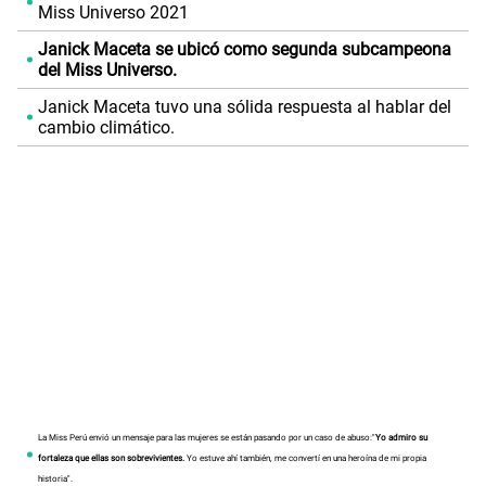
Miss Universo 2021
Janick Maceta se ubicó como segunda subcampeona
del Miss Universo.
Janick Maceta tuvo una sólida respuesta al hablar del
cambio climático.
La Miss Perú envió un mensaje para las mujeres se están pasando por un caso de abuso:"
Yo admiro su
fortaleza que ellas son sobrevivientes.
Yo estuve ahí también, me convertí en una heroína de mi propia
historia".