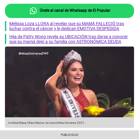
Únete al canal de Whatsapp de El Popular
Melissa Loza LLORA al revelar que su MAMÁ FALLECIÓ tras
luchar contra el cáncer y le dedican EMOTIVA DESPEDIDA
Hija de Patty Wong revela su UBICACIÓN tras darse a conocer
que su mamá dejó a su familia con ASTRONÓMICA DEUDA
Andrea Meza, Miss México, la nueva Miss Universo 2021.