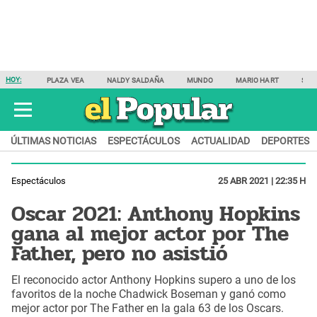
HOY:
PLAZA VEA
NALDY SALDAÑA
MUNDO
MARIO HART
SAM
ÚLTIMAS NOTICIAS
ESPECTÁCULOS
ACTUALIDAD
DEPORTES
Espectáculos
25 ABR 2021 | 22:35 H
Oscar 2021: Anthony Hopkins
gana al mejor actor por The
Father, pero no asistió
El reconocido actor Anthony Hopkins supero a uno de los
favoritos de la noche Chadwick Boseman y ganó como
mejor actor por The Father en la gala 63 de los Oscars.