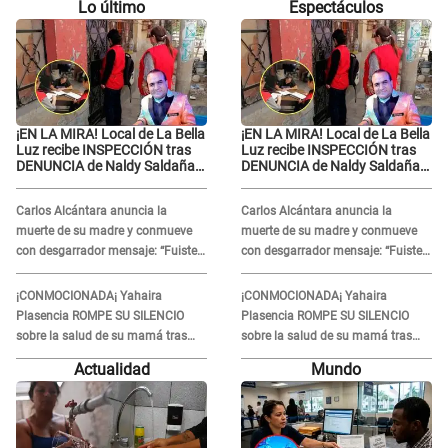
Lo último
Espectáculos
¡EN LA MIRA! Local de La Bella
¡EN LA MIRA! Local de La Bella
Luz recibe INSPECCIÓN tras
Luz recibe INSPECCIÓN tras
DENUNCIA de Naldy Saldaña
DENUNCIA de Naldy Saldaña
contra el exdirector César
contra el exdirector César
Sánchez
Sánchez
Carlos Alcántara anuncia la
Carlos Alcántara anuncia la
muerte de su madre y conmueve
muerte de su madre y conmueve
con desgarrador mensaje: “Fuiste
con desgarrador mensaje: “Fuiste
una gran mujer”
una gran mujer”
¡CONMOCIONADA¡ Yahaira
¡CONMOCIONADA¡ Yahaira
Plasencia ROMPE SU SILENCIO
Plasencia ROMPE SU SILENCIO
sobre la salud de su mamá tras
sobre la salud de su mamá tras
APARECER en centro oncológico:
APARECER en centro oncológico:
Actualidad
Mundo
“La oración tiene poder”
“La oración tiene poder”