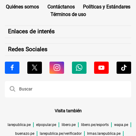
Quiénes somos
Contáctanos
Políticas y Estándares
Términos de uso
Enlaces de interés
Redes Sociales
Visita también
larepublica.pe
elpopular.pe
libero.pe
libero.pe/esports
wapa.pe
buenazo.pe
larepublica.pe/verificador
lrmas.larepublica.pe