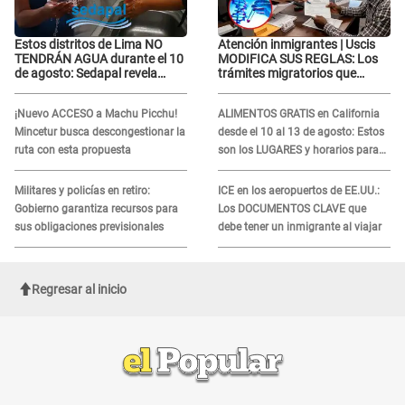
Estos distritos de Lima NO
Atención inmigrantes | Uscis
TENDRÁN AGUA durante el 10
MODIFICA SUS REGLAS: Los
de agosto: Sedapal revela
trámites migratorios que
horarios oficiales
podrían necesitar tu prueba de
ADN
¡Nuevo ACCESO a Machu Picchu!
ALIMENTOS GRATIS en California
Mincetur busca descongestionar la
desde el 10 al 13 de agosto: Estos
ruta con esta propuesta
son los LUGARES y horarios para
recibir la ayuda
Militares y policías en retiro:
ICE en los aeropuertos de EE.UU.:
Gobierno garantiza recursos para
Los DOCUMENTOS CLAVE que
sus obligaciones previsionales
debe tener un inmigrante al viajar
Regresar al inicio