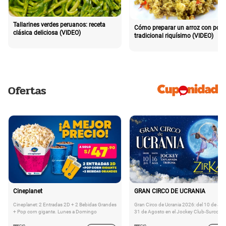
Tallarines verdes peruanos: receta
Cómo preparar un arroz con poll
clásica deliciosa (VIDEO)
tradicional riquísimo (VIDEO)
Ofertas
Cineplanet
GRAN CIRCO DE UCRANIA
Cineplanet: 2 Entradas 2D + 2 Bebidas Grandes
Gran Circo de Ucrania 2026: del 10 de Juli
+ Pop corn gigante. Lunes a Domingo
31 de Agosto en el Jockey Club-Surco