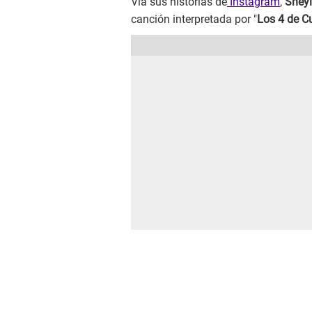
Vía sus historias de
Instagram
,
Shey
canción interpretada por "
Los 4 de C