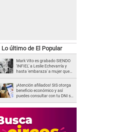
Lo último de El Popular
s comparte romántica canción de salsa en Instagram.
Mark Vito es grabado SIENDO
'INFIEL' a Leslie Echevarría y
hasta 'embaraza' a mujer que
sería su AMANTE: "¡Eres un
desgraciado! "
¡Atención afiliados! SIS otorga
beneficio económico y así
puedes consultar con tu DNI si
te corresponde