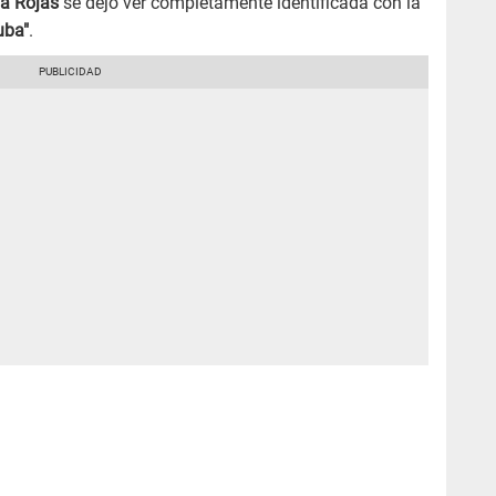
la Rojas
se dejó ver completamente identificada con la
uba"
.