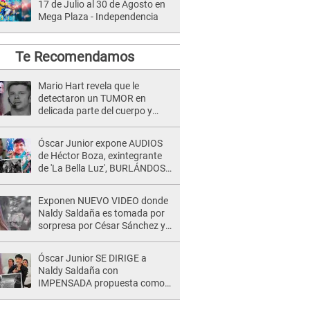
17 de Julio al 30 de Agosto en
Mega Plaza - Independencia
Te Recomendamos
Mario Hart revela que le
detectaron un TUMOR en
delicada parte del cuerpo y
expone diagnóstico: "Dolores
muy fuertes..."
Óscar Junior expone AUDIOS
de Héctor Boza, exintegrante
de 'La Bella Luz', BURLÁNDOSE
de Anely Dávila tras acusarlo
de maltrato: "Grábame..."
Exponen NUEVO VIDEO donde
Naldy Saldaña es tomada por
sorpresa por César Sánchez y
ella evidencia su REACCIÓN: Le
agarró la mano
Óscar Junior SE DIRIGE a
Naldy Saldaña con
IMPENSADA propuesta como
nuevo líder de 'La Bella Luz' tras
denuncia: "Otro tipo de ley..."