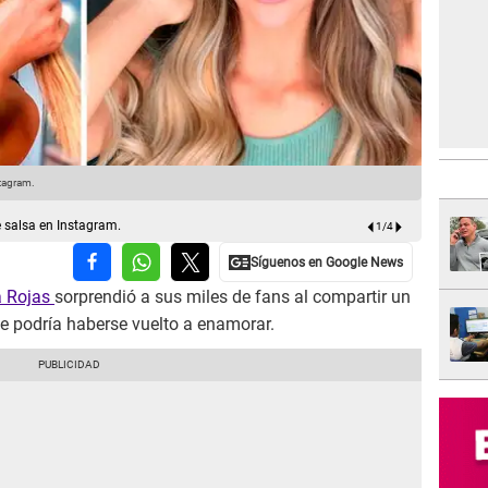
stagram.
Sheyla Roja
 salsa en Instagram.
1
/
4
a Rojas
sorprendió a sus miles de fans al compartir un
e podría haberse vuelto a enamorar.