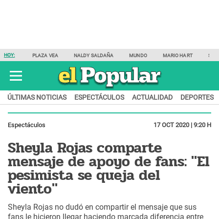
HOY:
PLAZA VEA
NALDY SALDAÑA
MUNDO
MARIO HART
SAM
ÚLTIMAS NOTICIAS
ESPECTÁCULOS
ACTUALIDAD
DEPORTES
Espectáculos
17 OCT 2020 | 9:20 H
Sheyla Rojas comparte
mensaje de apoyo de fans: "El
pesimista se queja del
viento"
Sheyla Rojas no dudó en compartir el mensaje que sus
fans le hicieron llegar haciendo marcada diferencia entre