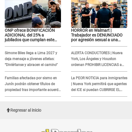
ONP ofrece BONIFICACIÓN
HORROR en Walmart |
ADICIONAL del 25% a
Trabajador es DENUNCIADO
jubilados que cumplan este
por agresión sexual a una
REQUISITO: revisa si accedes
cliente y su respuesta
aquí
INDIGNÓ A TODOS
Simone Biles llega a Lima 2027 y
ALERTA CONDUCTORES | Nueva
deja mensaje a jóvenes atletas:
York, Los Ángeles y Houston
“Diviértanse y abracen el camino”
ordenan PROHIBIR LICENCIAS a
quienes no presenten ESTE
DOCUMENTO
Familias afectadas por sismo en
La PEOR NOTICIA para inmigrantes
Junín podrán obtener títulos de
| Nueva York permitirá que agentes
propiedad tras importante acuerdo
del ICE si puedan CUBRIRSE EL
de Cofopri
ROSTRO
Regresar al inicio