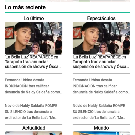
Lo más reciente
Lo último
Espectáculos
'La Bella Luz' REAPARECE en
'La Bella Luz' REAPARECE en
Tarapoto tras anunciar
Tarapoto tras anunciar
suspensión de shows y Óscar
suspensión de shows y Óscar
Junior se JUSTIFICA: "Por un
Junior se JUSTIFICA: "Por un
error no vamos a pagar todos"
error no vamos a pagar todos"
Fernanda Urbina desata
Fernanda Urbina desata
INDIGNACIÓN tras calificar
INDIGNACIÓN tras calificar
denuncia de Naldy Saldaña como
denuncia de Naldy Saldaña como
'acto bochornoso': "No es justo
'acto bochornoso': "No es justo
atacar a otra mujer"
atacar a otra mujer"
Novio de Naldy Saldaña ROMPE
Novio de Naldy Saldaña ROMPE
SU SILENCIO tras denuncia a
SU SILENCIO tras denuncia a
exdirector de 'La Bella Luz': "Me
exdirector de 'La Bella Luz': "Me
basta con que ella esté bien"
basta con que ella esté bien"
Actualidad
Mundo