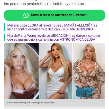
las personas pesimistas, optimistas y realistas.
Únete al canal de Whatsapp de El Popular
Melissa Loza LLORA al revelar que su MAMÁ FALLECIÓ tras
luchar contra el cáncer y le dedican EMOTIVA DESPEDIDA
Hija de Patty Wong revela su UBICACIÓN tras darse a conocer
que su mamá dejó a su familia con ASTRONÓMICA DEUDA
Sheyla Rojas comparte mensaje en Instagram.
S