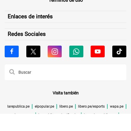
Términos de uso
Enlaces de interés
Redes Sociales
Visita también
larepublica.pe
elpopular.pe
libero.pe
libero.pe/esports
wapa.pe
buenazo.pe
larepublica.pe/verificador
lrmas.larepublica.pe
cuponidad.pe