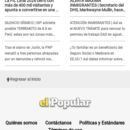
La FIL Lima 2026 cerró con
ALERTA MÁXIMA
más de 400 mil visitantes y
INMIGRANTES | Secretario del
apunta a convertirse en una de
DHS, Markwayne Mullin, hace
las mejores ferias de
alarmante declaración: "Ahora
Latinoamérica
vamos por ellos"
SILENCIO SÍSMICO | IGP advierte
ATENCIÓN INMIGRANTES | Así es
posible TERREMOTO de 8.8 en
el NUEVO TRÁMITE para renovar tu
Perú: estas son las zonas más
permiso de trabajo EAD en agosto
expuestas
del 2026
Tras el sismo en Junín, la PNP
¿Tu familiar es un beneficiario del
rescató a tres personas atrapadas
Seguro Social o Medicare en
por un derrumbe y reforzó los
EE.UU.? Así debes informar sobre
operativos de emergencia
su muerte para EVITAR COBROS
Regresar al inicio
Quiénes somos
Contáctanos
Políticas y Estándares