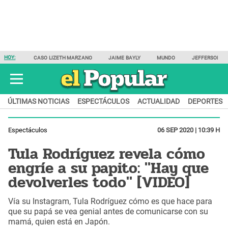
HOY:
CASO LIZETH MARZANO
JAIME BAYLY
MUNDO
JEFFERSON F
ÚLTIMAS NOTICIAS
ESPECTÁCULOS
ACTUALIDAD
DEPORTES
Espectáculos
06 SEP 2020 | 10:39 H
Tula Rodríguez revela cómo
engríe a su papito: "Hay que
devolverles todo" [VIDEO]
Vía su Instagram, Tula Rodríguez cómo es que hace para
que su papá se vea genial antes de comunicarse con su
mamá, quien está en Japón.