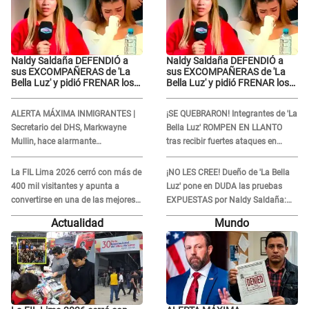
Naldy Saldaña DEFENDIÓ a
Naldy Saldaña DEFENDIÓ a
sus EXCOMPAÑERAS de 'La
sus EXCOMPAÑERAS de 'La
Bella Luz' y pidió FRENAR los
Bella Luz' y pidió FRENAR los
FUERTES ATAQUES en redes:
FUERTES ATAQUES en redes:
“Aquí el único culpable...”
“Aquí el único culpable...”
ALERTA MÁXIMA INMIGRANTES |
¡SE QUEBRARON! Integrantes de 'La
Secretario del DHS, Markwayne
Bella Luz' ROMPEN EN LLANTO
Mullin, hace alarmante
tras recibir fuertes ataques en
declaración: "Ahora vamos por
redes por DENUNCIA de acoso
ellos"
contra Naldy Saldaña
La FIL Lima 2026 cerró con más de
¡NO LES CREE! Dueño de 'La Bella
400 mil visitantes y apunta a
Luz' pone en DUDA las pruebas
convertirse en una de las mejores
EXPUESTAS por Naldy Saldaña:
ferias de Latinoamérica
“Quizá se han editado...”
Actualidad
Mundo