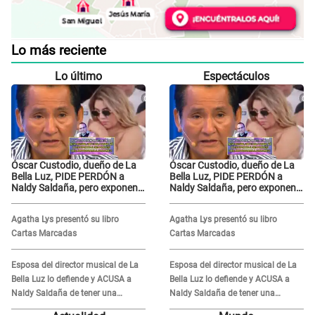
Lo más reciente
Lo último
Espectáculos
Óscar Custodio, dueño de La
Óscar Custodio, dueño de La
Bella Luz, PIDE PERDÓN a
Bella Luz, PIDE PERDÓN a
Naldy Saldaña, pero exponen
Naldy Saldaña, pero exponen
audio donde le reclama por
audio donde le reclama por
VIDEOS: "No hay necesidad de
VIDEOS: "No hay necesidad de
Agatha Lys presentó su libro
Agatha Lys presentó su libro
grabar"
grabar"
Cartas Marcadas
Cartas Marcadas
Esposa del director musical de La
Esposa del director musical de La
Bella Luz lo defiende y ACUSA a
Bella Luz lo defiende y ACUSA a
Naldy Saldaña de tener una
Naldy Saldaña de tener una
relación con él y otros integrantes
relación con él y otros integrantes