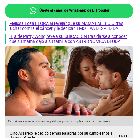
Únete al canal de Whatsapp de El Popular
Melissa Loza LLORA al revelar que su MAMÁ FALLECIÓ tras
luchar contra el cáncer y le dedican EMOTIVA DESPEDIDA
Hija de Patty Wong revela su UBICACIÓN tras darse a conocer
que su mamá dejó a su familia con ASTRONÓMICA DEUDA
Gino Assereto le dedicó tiernas palabras por su cumpleaños a Jazmín Pinedo.
G
Gino Assereto le dedicó tiernas palabras por su cumpleaños a
1
/
3
Jazmín Pinedo.