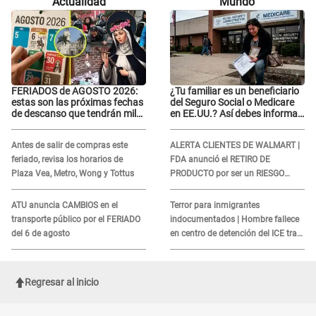
Actualidad
Mundo
FERIADOS de AGOSTO 2026:
¿Tu familiar es un beneficiario
estas son las próximas fechas
del Seguro Social o Medicare
de descanso que tendrán miles
en EE.UU.? Así debes informar
de peruanos
sobre su muerte para EVITAR
COBROS
Antes de salir de compras este
ALERTA CLIENTES DE WALMART |
feriado, revisa los horarios de
FDA anunció el RETIRO DE
Plaza Vea, Metro, Wong y Tottus
PRODUCTO por ser un RIESGO
MORTAL para consumidores: ¿Cuál
es?
ATU anuncia CAMBIOS en el
Terror para inmigrantes
transporte público por el FERIADO
indocumentados | Hombre fallece
del 6 de agosto
en centro de detención del ICE tras
sufrir una "emergencia médica"
Regresar al inicio