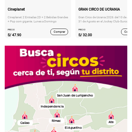
Cineplanet
GRAN CIRCO DE UCRANIA
Cineplanet: 2 Entradas 2D + 2 Bebidas Grandes
Gran Circo de Ucrania 2026: del 10 de Juli
+ Pop corn gigante. Lunes a Domingo
31 de Agosto en el Jockey Club-Surco
PRECIO
PRECIO
Comprar
Comp
S/
47.90
S/
32.00