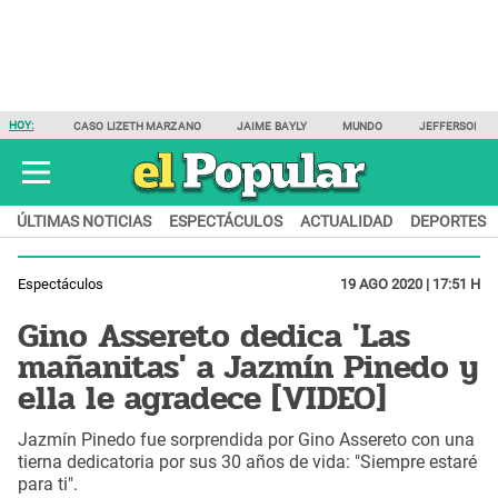
HOY:
CASO LIZETH MARZANO
JAIME BAYLY
MUNDO
JEFFERSON F
ÚLTIMAS NOTICIAS
ESPECTÁCULOS
ACTUALIDAD
DEPORTES
Espectáculos
19 AGO 2020 | 17:51 H
Gino Assereto dedica 'Las
mañanitas' a Jazmín Pinedo y
ella le agradece [VIDEO]
Jazmín Pinedo fue sorprendida por Gino Assereto con una
tierna dedicatoria por sus 30 años de vida: "Siempre estaré
para ti".