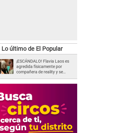
Lo último de El Popular
¡ESCÁNDALO! Flavia Laos es
agredida físicamente por
compañera de reality y se
desata PELEA en vivo: "¡Qué te
pasa!"