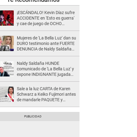
¡ESCÁNDALO! Kevin Díaz sufre
ACCIDENTE en 'Esto es guerra'
y cae de juego de OCHO
METROS de altura: "La
colchoneta se rompe..."
Mujeres de 'La Bella Luz' dan su
DURO testimonio ante FUERTE
DENUNCIA de Naldy Saldaña
contra director: "Cualquier
acusación de apañamiento..."
Naldy Saldaña HUNDE
comunicado de 'La Bella Luz' y
expone INDIGNANTE jugada
para DEFENDER a director:
"Que he tenido algo..."
Sale a la luz CARTA de Karen
Schwarz a Keiko Fujimori antes
de mandarle PAQUETE y
revelan intermediario: "En el
cargo..."