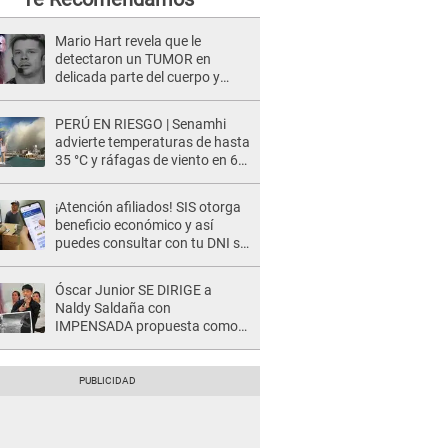
Mario Hart revela que le
detectaron un TUMOR en
delicada parte del cuerpo y
expone diagnóstico: "Dolores
muy fuertes..."
PERÚ EN RIESGO | Senamhi
advierte temperaturas de hasta
35 °C y ráfagas de viento en 6
regiones del país
¡Atención afiliados! SIS otorga
beneficio económico y así
puedes consultar con tu DNI si
te corresponde
Óscar Junior SE DIRIGE a
Naldy Saldaña con
IMPENSADA propuesta como
nuevo líder de 'La Bella Luz' tras
denuncia: "Otro tipo de ley..."