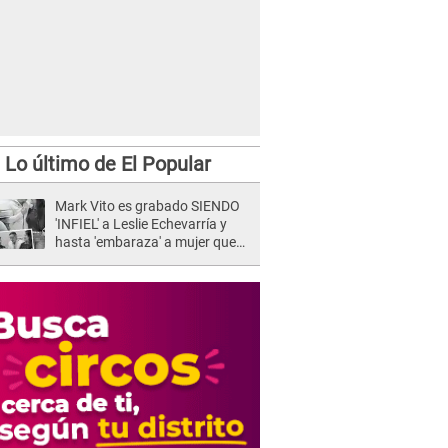
Lo último de El Popular
Mark Vito es grabado SIENDO
'INFIEL' a Leslie Echevarría y
hasta 'embaraza' a mujer que
sería su AMANTE: "¡Eres un
desgraciado! "