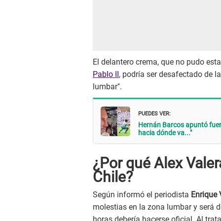
El delantero crema, que no pudo esta
Pablo II
, podría ser desafectado de 
lumbar".
PUEDES VER:
Hernán Barcos apuntó fuert
hacia dónde va..."
¿Por qué Alex Valer
Chile?
Según informó el periodista
Enrique
molestias en la zona lumbar y será 
horas debería hacerse oficial. Al tra