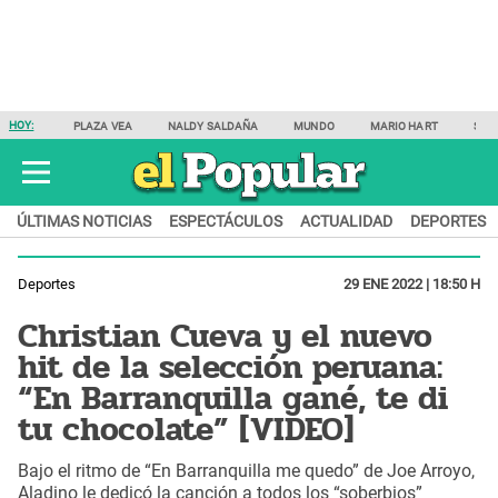
HOY:
PLAZA VEA
NALDY SALDAÑA
MUNDO
MARIO HART
SAM
ÚLTIMAS NOTICIAS
ESPECTÁCULOS
ACTUALIDAD
DEPORTES
Deportes
29 ENE 2022 | 18:50 H
Christian Cueva y el nuevo
hit de la selección peruana:
“En Barranquilla gané, te di
tu chocolate” [VIDEO]
Bajo el ritmo de “En Barranquilla me quedo” de Joe Arroyo,
Aladino le dedicó la canción a todos los “soberbios”