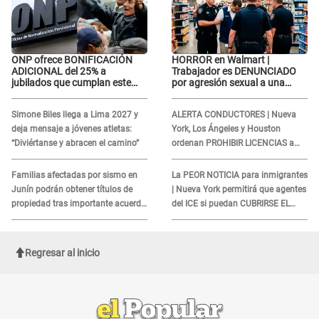
ONP ofrece BONIFICACIÓN
HORROR en Walmart |
ADICIONAL del 25% a
Trabajador es DENUNCIADO
jubilados que cumplan este
por agresión sexual a una
REQUISITO: revisa si accedes
cliente y su respuesta
aquí
INDIGNÓ A TODOS
Simone Biles llega a Lima 2027 y
ALERTA CONDUCTORES | Nueva
deja mensaje a jóvenes atletas:
York, Los Ángeles y Houston
“Diviértanse y abracen el camino”
ordenan PROHIBIR LICENCIAS a
quienes no presenten ESTE
DOCUMENTO
Familias afectadas por sismo en
La PEOR NOTICIA para inmigrantes
Junín podrán obtener títulos de
| Nueva York permitirá que agentes
propiedad tras importante acuerdo
del ICE si puedan CUBRIRSE EL
de Cofopri
ROSTRO
Regresar al inicio