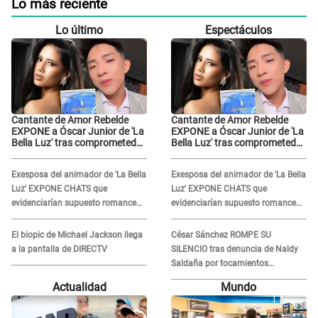
Lo más reciente
Lo último
Espectáculos
Cantante de Amor Rebelde
Cantante de Amor Rebelde
EXPONE a Óscar Junior de 'La
EXPONE a Óscar Junior de 'La
Bella Luz' tras comprometedor
Bella Luz' tras comprometedor
video y detalla
video y detalla
DESAGRADABLE momento:
DESAGRADABLE momento:
Exesposa del animador de 'La Bella
Exesposa del animador de 'La Bella
"Me hizo sentir incómoda"
"Me hizo sentir incómoda"
Luz' EXPONE CHATS que
Luz' EXPONE CHATS que
evidenciarían supuesto romance
evidenciarían supuesto romance
clandestino con Naldy Saldaña,
clandestino con Naldy Saldaña,
pese a tener pareja
pese a tener pareja
El biopic de Michael Jackson llega
César Sánchez ROMPE SU
a la pantalla de DIRECTV
SILENCIO tras denuncia de Naldy
Saldaña por tocamientos
indebidos: "Pido respetar la
Actualidad
Mundo
presunción de inocencia"