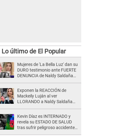
Lo último de El Popular
Mujeres de 'La Bella Luz' dan su
DURO testimonio ante FUERTE
DENUNCIA de Naldy Saldaña
contra director: "Cualquier
acusación de apañamiento..."
Exponen la REACCIÓN de
Mackeily Luján al ver
LLORANDO a Naldy Saldaña
tras AGRESIÓN de director de
'La Bella Luz': Esto hizo
Kevin Díaz es INTERNADO y
revela su ESTADO DE SALUD
tras sufrir peligroso accidente
en 'EEG' y caer desde altura de
ocho metros