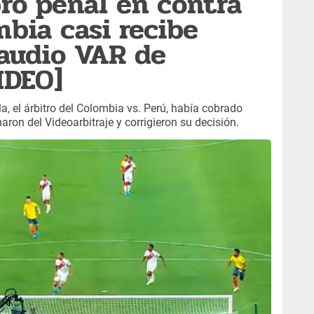
bró penal en contra
mbia casi recibe
audio VAR de
IDEO]
la, el árbitro del Colombia vs. Perú, había cobrado
maron del Videoarbitraje y corrigieron su decisión.