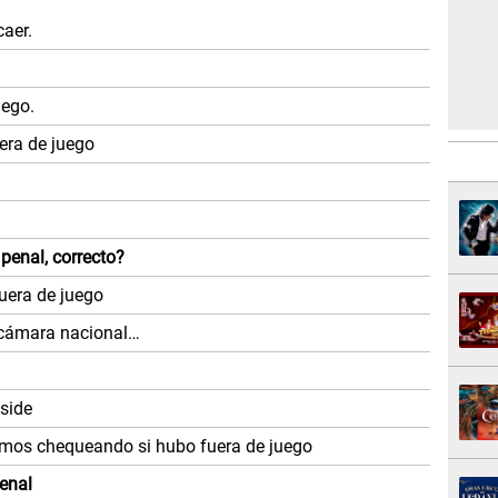
caer.
uego.
era de juego
 penal, correcto?
fuera de juego
a cámara nacional…
side
amos chequeando si hubo fuera de juego
penal