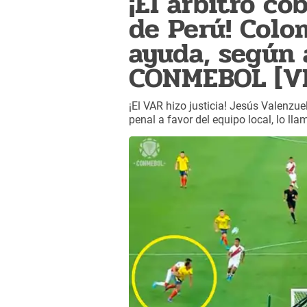
¡El árbitro co
de Perú! Colo
ayuda, según 
CONMEBOL [V
¡El VAR hizo justicia! Jesús Valenzue
penal a favor del equipo local, lo lla