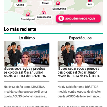
Lo más reciente
Lo último
Espectáculos
¡Buses separados y pruebas
¡Buses separados y pruebas
psicológicas! Óscar Junior
psicológicas! Óscar Junior
revela la LISTA de DRÁSTICAS
revela la LISTA de DRÁSTICAS
medidas para prevenir acoso
medidas para prevenir acoso
en 'La Bella Luz' tras caso
en 'La Bella Luz' tras caso
Naldy Saldaña toma DRÁSTICA
Naldy Saldaña toma DRÁSTICA
Naldy Saldaña
Naldy Saldaña
medida contra esposa de director
medida contra esposa de director
que la ACUSÓ de tener romance
que la ACUSÓ de tener romance
con él: "Muy triste..."
con él: "Muy triste..."