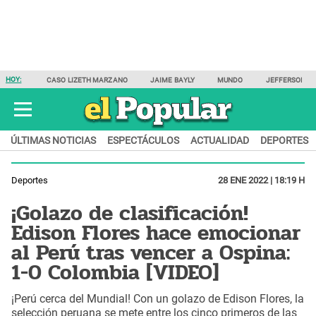
HOY:
CASO LIZETH MARZANO
JAIME BAYLY
MUNDO
JEFFERSON F
ÚLTIMAS NOTICIAS
ESPECTÁCULOS
ACTUALIDAD
DEPORTES
Deportes
28 ENE 2022 | 18:19 H
¡Golazo de clasificación!
Edison Flores hace emocionar
al Perú tras vencer a Ospina:
1-0 Colombia [VIDEO]
¡Perú cerca del Mundial! Con un golazo de Edison Flores, la
selección peruana se mete entre los cinco primeros de las