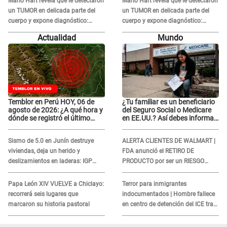
Mario Hart revela que le detectaron
Mario Hart revela que le detectaron
un TUMOR en delicada parte del
un TUMOR en delicada parte del
cuerpo y expone diagnóstico:
cuerpo y expone diagnóstico:
"Dolores muy fuertes..."
"Dolores muy fuertes..."
Actualidad
Mundo
Temblor en Perú HOY, 06 de
¿Tu familiar es un beneficiario
agosto de 2026: ¿A qué hora y
del Seguro Social o Medicare
dónde se registró el último
en EE.UU.? Así debes informar
sismo, según IGP?
sobre su muerte para EVITAR
COBROS
Sismo de 5.0 en Junín destruye
ALERTA CLIENTES DE WALMART |
viviendas, deja un herido y
FDA anunció el RETIRO DE
deslizamientos en laderas: IGP
PRODUCTO por ser un RIESGO
alerta sobre posibles réplicas
MORTAL para consumidores: ¿Cuál
es?
Papa León XIV VUELVE a Chiclayo:
Terror para inmigrantes
recorrerá seis lugares que
indocumentados | Hombre fallece
marcaron su historia pastoral
en centro de detención del ICE tras
sufrir una "emergencia médica"