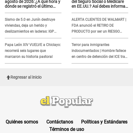
agosto de 2026: ¿A qué hora y
del Seguro Social o Medicare
dónde se registró el último
en EE.UU.? Así debes informar
sismo, según IGP?
sobre su muerte para EVITAR
COBROS
Sismo de 5.0 en Junín destruye
ALERTA CLIENTES DE WALMART |
viviendas, deja un herido y
FDA anunció el RETIRO DE
deslizamientos en laderas: IGP
PRODUCTO por ser un RIESGO
alerta sobre posibles réplicas
MORTAL para consumidores: ¿Cuál
es?
Papa León XIV VUELVE a Chiclayo:
Terror para inmigrantes
recorrerá seis lugares que
indocumentados | Hombre fallece
marcaron su historia pastoral
en centro de detención del ICE tras
sufrir una "emergencia médica"
Regresar al inicio
Quiénes somos
Contáctanos
Políticas y Estándares
Términos de uso