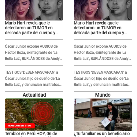
Mario Hart revela que le
Mario Hart revela que le
detectaron un TUMOR en
detectaron un TUMOR en
delicada parte del cuerpo y
delicada parte del cuerpo y
expone diagnóstico: "Dolores
expone diagnóstico: "Dolores
muy fuertes..."
muy fuertes..."
Óscar Junior expone AUDIOS de
Óscar Junior expone AUDIOS de
Héctor Boza, exintegrante de 'La
Héctor Boza, exintegrante de 'La
Bella Luz', BURLÁNDOSE de Anely
Bella Luz', BURLÁNDOSE de Anely
Dávila tras acusarlo de maltrato:
Dávila tras acusarlo de maltrato:
"Grábame..."
"Grábame..."
TESTIGOS 'DESENMASCARAN' a
TESTIGOS 'DESENMASCARAN' a
Óscar Junior, hijo de dueño de 'La
Óscar Junior, hijo de dueño de 'La
Bella Luz', y denuncian maltratos
Bella Luz', y denuncian maltratos
en la orquesta: "Los humilla..."
en la orquesta: "Los humilla..."
Actualidad
Mundo
Temblor en Perú HOY, 06 de
¿Tu familiar es un beneficiario