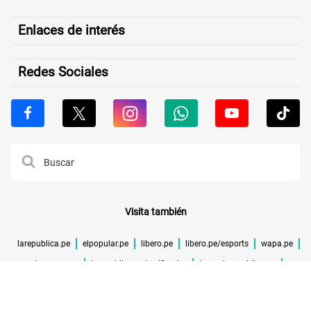
Enlaces de interés
Redes Sociales
Visita también
larepublica.pe
elpopular.pe
libero.pe
libero.pe/esports
wapa.pe
buenazo.pe
larepublica.pe/verificador
lrmas.larepublica.pe
cuponidad.pe