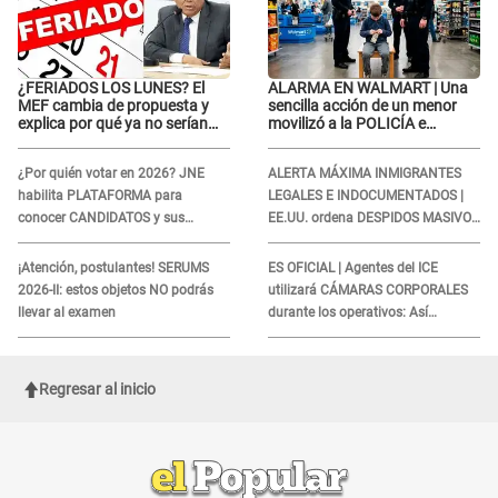
¿FERIADOS LOS LUNES? El
ALARMA EN WALMART | Una
MEF cambia de propuesta y
sencilla acción de un menor
explica por qué ya no serían
movilizó a la POLICÍA e
trasladados a viernes
iniciaron una investigación por
lo hallado: ¿Qué ocurrió?
¿Por quién votar en 2026? JNE
ALERTA MÁXIMA INMIGRANTES
habilita PLATAFORMA para
LEGALES E INDOCUMENTADOS |
conocer CANDIDATOS y sus
EE.UU. ordena DESPIDOS MASIVOS
propuestas
y DEPORTACIONES a estos
extranjeros
¡Atención, postulantes! SERUMS
ES OFICIAL | Agentes del ICE
2026-II: estos objetos NO podrás
utilizará CÁMARAS CORPORALES
llevar al examen
durante los operativos: Así
afectará a inmigrantes
Regresar al inicio