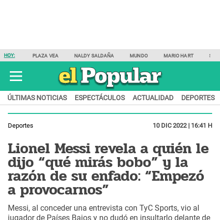
HOY:
PLAZA VEA
NALDY SALDAÑA
MUNDO
MARIO HART
SAM
ÚLTIMAS NOTICIAS
ESPECTÁCULOS
ACTUALIDAD
DEPORTES
Deportes
10 DIC 2022 | 16:41 H
Lionel Messi revela a quién le
dijo “qué mirás bobo” y la
razón de su enfado: “Empezó
a provocarnos”
Messi, al conceder una entrevista con TyC Sports, vio al
jugador de Países Bajos y no dudó en insultarlo delante de