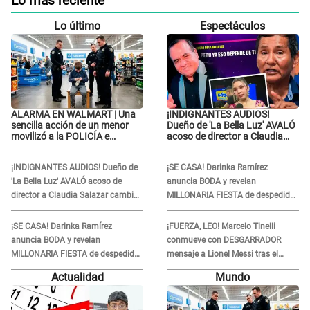
Lo más reciente
Lo último
Espectáculos
ALARMA EN WALMART | Una
¡INDIGNANTES AUDIOS!
sencilla acción de un menor
Dueño de 'La Bella Luz' AVALÓ
movilizó a la POLICÍA e
acoso de director a Claudia
iniciaron una investigación por
Salazar cambio de darle
lo hallado: ¿Qué ocurrió?
TEMAS musicales: "Depende..."
¡INDIGNANTES AUDIOS! Dueño de
¡SE CASA! Darinka Ramírez
'La Bella Luz' AVALÓ acoso de
anuncia BODA y revelan
director a Claudia Salazar cambio
MILLONARIA FIESTA de despedida
de darle TEMAS musicales:
de soltera en una playa exclusiva:
"Depende..."
“Solo mujeres...”
¡SE CASA! Darinka Ramírez
¡FUERZA, LEO! Marcelo Tinelli
anuncia BODA y revelan
conmueve con DESGARRADOR
MILLONARIA FIESTA de despedida
mensaje a Lionel Messi tras el
de soltera en una playa exclusiva:
FALLECIMIENTO de su padre: “Es
Actualidad
Mundo
“Solo mujeres...”
un dolor difícil de explicar”