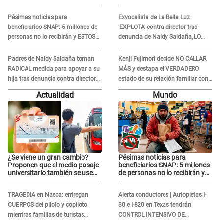
sábados, domingos y feriados
contra director musical de La
Bella Luz: "Esto no se va a
Pésimas noticias para
Exvocalista de La Bella Luz
quedar así"
beneficiarios SNAP: 5 millones de
'EXPLOTA' contra director tras
personas no lo recibirán y ESTOS
denuncia de Naldy Saldaña, LO
INMIGRANTES ya no califican
INSULTA y lanza GRAVE
advertencia: "Falta que rueden dos
Padres de Naldy Saldaña toman
Kenji Fujimori decide NO CALLAR
cabezas más"
RADICAL medida para apoyar a su
MÁS y destapa el VERDADERO
hija tras denuncia contra director
estado de su relación familiar con
musical de La Bella Luz: "Esto no
Keiko Fujimori: "Mi familia es Érika,
Actualidad
Mundo
se va a quedar así"
mi suegra..."
¿Se viene un gran cambio?
Pésimas noticias para
Proponen que el medio pasaje
beneficiarios SNAP: 5 millones
universitario también se use
de personas no lo recibirán y
sábados, domingos y feriados
ESTOS INMIGRANTES ya no
califican
TRAGEDIA en Nasca: entregan
Alerta conductores | Autopistas I-
CUERPOS del piloto y copiloto
30 e I-820 en Texas tendrán
mientras familias de turistas
CONTROL INTENSIVO DE