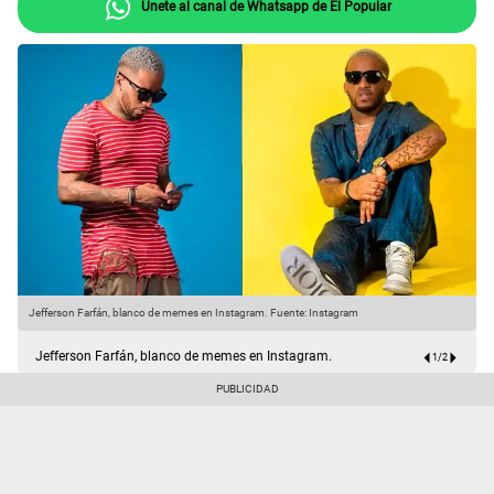
Únete al canal de Whatsapp de El Popular
Jefferson Farfán, blanco de memes en Instagram.
Fuente: Instagram
J
Jefferson Farfán, blanco de memes en Instagram.
1
/
2