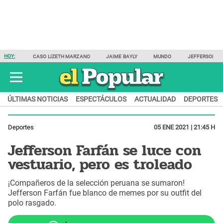
HOY:
CASO LIZETH MARZANO
JAIME BAYLY
MUNDO
JEFFERSON F
ÚLTIMAS NOTICIAS
ESPECTÁCULOS
ACTUALIDAD
DEPORTES
Deportes
05 ENE 2021 | 21:45 H
Jefferson Farfán se luce con
vestuario, pero es troleado
¡Compañeros de la selección peruana se sumaron!
Jefferson Farfán fue blanco de memes por su outfit del
polo rasgado.