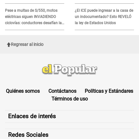
esperan identificación
SEGURIDAD: Estas serán las
HORAS CRÍTICAS
Pese a multas de S/550, motos
¿El ICE puede ingresar a la casa de
eléctricas siguen INVADIENDO
un indocumentado? Esto REVELÓ
ciclovías: conductores desafían las
la ley de Estados Unidos
nuevas reglas
Regresar al inicio
Quiénes somos
Contáctanos
Políticas y Estándares
Términos de uso
Enlaces de interés
Redes Sociales