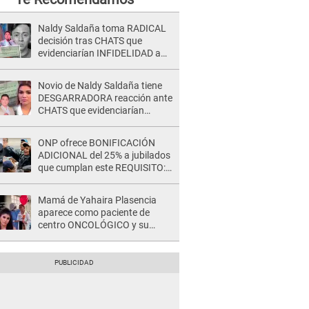
Naldy Saldaña toma RADICAL
decisión tras CHATS que
evidenciarían INFIDELIDAD a
su novio con animador de 'La
Bella Luz': "Un día..."
Novio de Naldy Saldaña tiene
DESGARRADORA reacción ante
CHATS que evidenciarían
INFIDELIDAD con animador de
'La Bella Luz': "Se puso..."
ONP ofrece BONIFICACIÓN
ADICIONAL del 25% a jubilados
que cumplan este REQUISITO:
revisa si accedes aquí
Mamá de Yahaira Plasencia
aparece como paciente de
centro ONCOLÓGICO y su
hermano lanza DESGARRADOR
mensaje: "Hoy fue la última..."