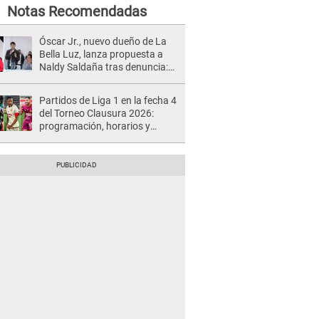
Notas Recomendadas
Óscar Jr., nuevo dueño de La
Bella Luz, lanza propuesta a
Naldy Saldaña tras denuncia:
“Va a haber otro tipo de ley”
Partidos de Liga 1 en la fecha 4
del Torneo Clausura 2026:
programación, horarios y
dónde ver