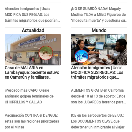
ENFRENTAMIENTO con Gabriel
Lorena la ECHA en VIVO
Moisés: “Gracias”
Atención inmigrantes | Uscis
¡NO SE GUARDÓ NADA! Magaly
MODIFICA SUS REGLAS: Los
Medina TILDA a Milett Figueroa de
trámites migratorios que podrían
“mosquita muerta” y cuestiona su
necesitar tu prueba de ADN
RECONCILIACIÓN con Marcelo
Actualidad
Mundo
Tinelli en TV argentina
Caso de MALARIA en
Atención inmigrantes | Uscis
Lambayeque: paciente estuvo
MODIFICA SUS REGLAS: Los
en Camerún y familiares
trámites migratorios que
denuncian demora en
podrían necesitar tu prueba de
tratamiento
ADN
¡Pescado más CARO! Oleaje
ALIMENTOS GRATIS en California
anómalo golpea terminales de
desde el 10 al 13 de agosto: Estos
CHORRILLOS Y CALLAO
son los LUGARES y horarios para
recibir la ayuda
Vacunación CONTRA el DENGUE:
ICE en los aeropuertos de EE.UU.:
estas son las regiones priorizadas
Los DOCUMENTOS CLAVE que
por el Minsa
debe tener un inmigrante al viajar