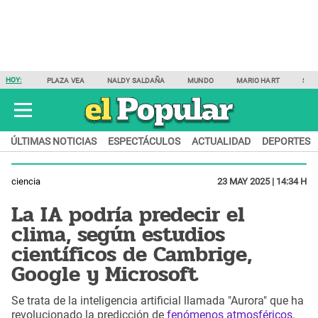
HOY:
PLAZA VEA
NALDY SALDAÑA
MUNDO
MARIO HART
SAM
ÚLTIMAS NOTICIAS
ESPECTÁCULOS
ACTUALIDAD
DEPORTES
ciencia
23 MAY 2025 | 14:34 H
La IA podría predecir el
clima, según estudios
científicos de Cambrige,
Google y Microsoft
Se trata de la inteligencia artificial llamada "Aurora" que ha
revolucionado la predicción de
fenómenos atmosféricos
,