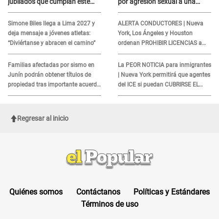
jubilados que cumplan este
por agresión sexual a una
REQUISITO: revisa si accedes
cliente y su respuesta
aquí
INDIGNÓ A TODOS
Simone Biles llega a Lima 2027 y
ALERTA CONDUCTORES | Nueva
deja mensaje a jóvenes atletas:
York, Los Ángeles y Houston
“Diviértanse y abracen el camino”
ordenan PROHIBIR LICENCIAS a
quienes no presenten ESTE
DOCUMENTO
Familias afectadas por sismo en
La PEOR NOTICIA para inmigrantes
Junín podrán obtener títulos de
| Nueva York permitirá que agentes
propiedad tras importante acuerdo
del ICE si puedan CUBRIRSE EL
de Cofopri
ROSTRO
Regresar al inicio
Quiénes somos
Contáctanos
Políticas y Estándares
Términos de uso