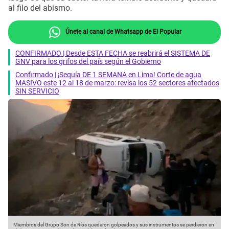
al filo del abismo.
Únete al canal de Whatsapp de El Popular
CONFIRMADO | Desde ESTA FECHA se reabrirá el SISTEMA DE
GNV para los grifos del país según el Gobierno
Confirmado | ¡Sequía DE 1 SEMANA en Lima! Corte de agua
MASIVO este 12 al 18 de marzo: revisa los 52 sectores afectados
SIN SERVICIO
Miembros del Grupo Son de Ríos quedaron golpeados y sus instrumentos se perdieron en