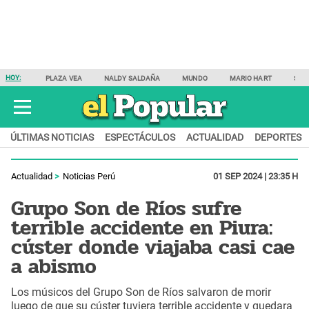
HOY:
PLAZA VEA
NALDY SALDAÑA
MUNDO
MARIO HART
SAM
ÚLTIMAS NOTICIAS
ESPECTÁCULOS
ACTUALIDAD
DEPORTES
Actualidad
Noticias Perú
01 SEP 2024 | 23:35 H
Grupo Son de Ríos sufre
terrible accidente en Piura:
cúster donde viajaba casi cae
a abismo
Los músicos del Grupo Son de Ríos salvaron de morir
luego de que su cúster tuviera terrible accidente y quedara