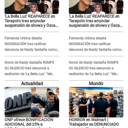
'La Bella Luz' REAPARECE en
'La Bella Luz' REAPARECE en
Tarapoto tras anunciar
Tarapoto tras anunciar
suspensión de shows y Óscar
suspensión de shows y Óscar
Junior se JUSTIFICA: "Por un
Junior se JUSTIFICA: "Por un
error no vamos a pagar todos"
error no vamos a pagar todos"
Fernanda Urbina desata
Fernanda Urbina desata
INDIGNACIÓN tras calificar
INDIGNACIÓN tras calificar
denuncia de Naldy Saldaña como
denuncia de Naldy Saldaña como
'acto bochornoso': "No es justo
'acto bochornoso': "No es justo
atacar a otra mujer"
atacar a otra mujer"
Novio de Naldy Saldaña ROMPE
Novio de Naldy Saldaña ROMPE
SU SILENCIO tras denuncia a
SU SILENCIO tras denuncia a
exdirector de 'La Bella Luz': "Me
exdirector de 'La Bella Luz': "Me
basta con que ella esté bien"
basta con que ella esté bien"
Actualidad
Mundo
ONP ofrece BONIFICACIÓN
HORROR en Walmart |
ADICIONAL del 25% a
Trabajador es DENUNCIADO