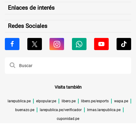
Enlaces de interés
Redes Sociales
Visita también
larepublica.pe
elpopular.pe
libero.pe
libero.pe/esports
wapa.pe
buenazo.pe
larepublica.pe/verificador
lrmas.larepublica.pe
cuponidad.pe
©TODOS LOS DERECHOS RESERVADOS -
2026