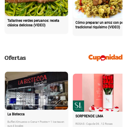
Tallarines verdes peruanos: receta
Cómo preparar un arroz con poll
clásica deliciosa (VIDEO)
tradicional riquísimo (VIDEO)
Ofertas
La Bistecca
SORPRENDE LIMA
Buffet Almuerzo o Cena + Postre + 1 Ice tea en
ROSAS : Caja de 06 , 12 Rosas
sus 4 locales