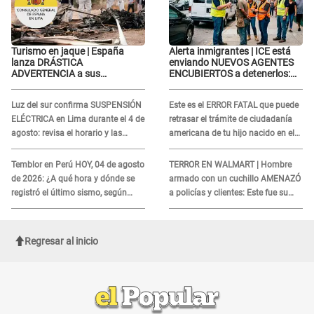
Turismo en jaque | España
Alerta inmigrantes | ICE está
lanza DRÁSTICA
enviando NUEVOS AGENTES
ADVERTENCIA a sus
ENCUBIERTOS a detenerlos:
ciudadanos tras fatal
Estos son los disfraces más
accidente aéreo en Nasca: "No
frecuentes
Luz del sur confirma SUSPENSIÓN
Este es el ERROR FATAL que puede
cumplen..."
ELÉCTRICA en Lima durante el 4 de
retrasar el trámite de ciudadanía
agosto: revisa el horario y las
americana de tu hijo nacido en el
zonas afectadas
extranjero
Temblor en Perú HOY, 04 de agosto
TERROR EN WALMART | Hombre
de 2026: ¿A qué hora y dónde se
armado con un cuchillo AMENAZÓ
registró el último sismo, según
a policías y clientes: Este fue su
IGP?
INSÓLITO FINAL
Regresar al inicio