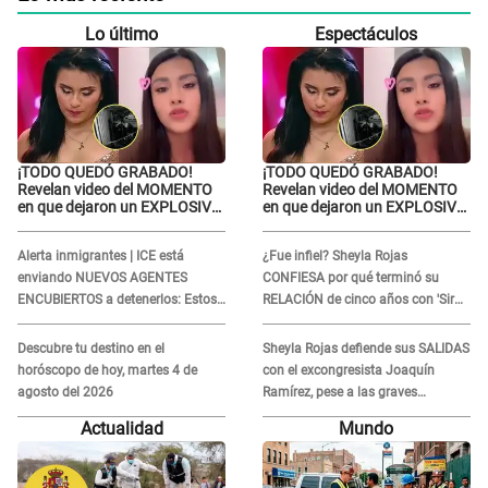
Lo último
Espectáculos
¡TODO QUEDÓ GRABADO!
¡TODO QUEDÓ GRABADO!
Revelan video del MOMENTO
Revelan video del MOMENTO
en que dejaron un EXPLOSIVO
en que dejaron un EXPLOSIVO
frente a la vivienda de
frente a la vivienda de
Thamara Gómez en Piura
Thamara Gómez en Piura
Alerta inmigrantes | ICE está
¿Fue infiel? Sheyla Rojas
enviando NUEVOS AGENTES
CONFIESA por qué terminó su
ENCUBIERTOS a detenerlos: Estos
RELACIÓN de cinco años con 'Sir
son los disfraces más frecuentes
Winston': “Decidí buscar mi
tranquilidad”
Descubre tu destino en el
Sheyla Rojas defiende sus SALIDAS
horóscopo de hoy, martes 4 de
con el excongresista Joaquín
agosto del 2026
Ramírez, pese a las graves
INVESTIGACIONES en su contra:
Actualidad
Mundo
“Es muy trabajador”