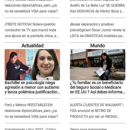
relaciones diplomáticas, pero ¿ya
dueño de ‘La Bella Luz’ SE QUIEBRA
no se necesitará VISA para viajar?
tras DENUNCIA de Héctor Boza y
ARREMETE contra Claudia Salazar
¡TRISTE NOTICIA! fallece querido
¡Buses separados y pruebas
conductor de TV que marcó toda
psicológicas! Óscar Junior revela la
una época en la pantalla chica, así
LISTA de DRÁSTICAS medidas para
fue su repentino adiós
prevenir acoso en 'La Bella Luz' tras
Actualidad
Mundo
caso Naldy Saldaña
Bachiller en psicología niega
¿Tu familiar es un beneficiario
agresión a menor con autismo
del Seguro Social o Medicare
y lanza polémica justificación:
en EE.UU.? Así debes informar
"Defenderme ante..."
sobre su muerte para EVITAR
COBROS
Perú y México REESTABLECEN
ALERTA CLIENTES DE WALMART |
relaciones diplomáticas, pero ¿ya
FDA anunció el RETIRO DE
no se necesitará VISA para viajar?
PRODUCTO por ser un RIESGO
MORTAL para consumidores: ¿Cuál
es?
Voluntariado Lima 2027: ¿Cómo
Terror para inmigrantes