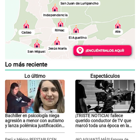
Lo más reciente
Lo último
Espectáculos
Bachiller en psicología niega
¡TRISTE NOTICIA! fallece
agresión a menor con autismo
querido conductor de TV que
y lanza polémica justificación:
marcó toda una época en la
"Defenderme ante..."
pantalla chica, así fue su
repentino adiós
Perú y México REESTABLECEN
¡NO AGUANTÓ MÁS! Esposa de