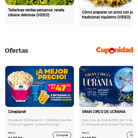
Tallarines verdes peruanos: receta
Cómo preparar un arroz con poll
clásica deliciosa (VIDEO)
tradicional riquísimo (VIDEO)
Ofertas
Cineplanet
GRAN CIRCO DE UCRANIA
Cineplanet: 2 Entradas 2D + 2 Bebidas Grandes
Gran Circo de Ucrania 2026: del 10 de Juli
+ Pop corn gigante. Lunes a Domingo
31 de Agosto en el Jockey Club-Surco
PRECIO
PRECIO
Comprar
Comp