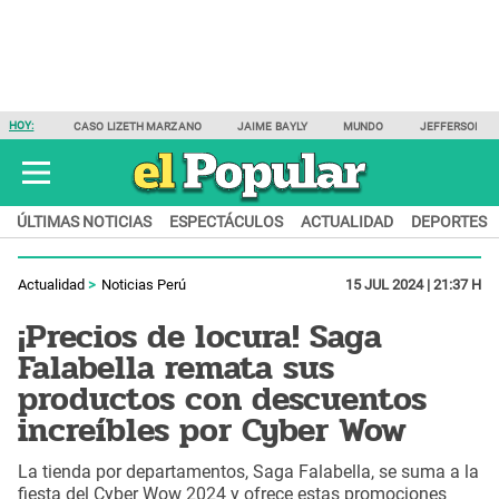
HOY:
CASO LIZETH MARZANO
JAIME BAYLY
MUNDO
JEFFERSON F
ÚLTIMAS NOTICIAS
ESPECTÁCULOS
ACTUALIDAD
DEPORTES
Actualidad
Noticias Perú
15 JUL 2024 | 21:37 H
¡Precios de locura! Saga
Falabella remata sus
productos con descuentos
increíbles por Cyber Wow
La tienda por departamentos, Saga Falabella, se suma a la
fiesta del Cyber Wow 2024 y ofrece estas promociones