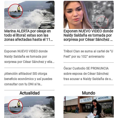
Marina ALERTA por oleaje en
Exponen NUEVO VIDEO donde
todo el litoral: estas son las
Naldy Saldaña es tomada por
zonas afectadas hasta el 11
sorpresa por César Sánchez y
de agosto
ella evidencia su REACCIÓN:
Le agarró la mano
Exponen NUEVO VIDEO donde
Trébol Clan se suma al cartel de "U
Naldy Saldaña es tomada por
Fest" por su 102° aniversario
sorpresa por César Sánchez y ella
evidencia su REACCIÓN: Le agarró
Óscar Custodio SE PRONUNCIA
la mano
¡Atención afiliados! SIS otorga
sobre esposa de César Sánchez
beneficio económico y así puedes
tras acusar a Naldy Saldaña de ser
consultar con tu DNI si te
PAREJA del músico: "Lo dejo en
corresponde
manos de la justicia"
Actualidad
Mundo