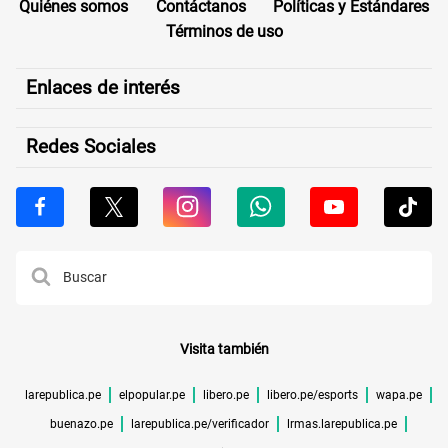
Quiénes somos
Contáctanos
Políticas y Estándares
Términos de uso
Enlaces de interés
Redes Sociales
Visita también
larepublica.pe
elpopular.pe
libero.pe
libero.pe/esports
wapa.pe
buenazo.pe
larepublica.pe/verificador
lrmas.larepublica.pe