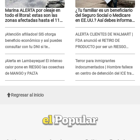
Marina ALERTA por oleaje en
¿Tu familiar es un beneficiario
todo el litoral: estas son las
del Seguro Social o Medicare
zonas afectadas hasta el 11
en EE.UU.? Así debes informar
de agosto
sobre su muerte para EVITAR
COBROS
¡Atención afiliados! SIS otorga
ALERTA CLIENTES DE WALMART |
beneficio económico y así puedes
FDA anunció el RETIRO DE
consultar con tu DNI si te
PRODUCTO por ser un RIESGO
corresponde
MORTAL para consumidores: ¿Cuál
es?
¡Alerta en Lambayeque! El intenso
Terror para inmigrantes
calor pone en RIESGO las cosechas
indocumentados | Hombre fallece
de MANGO y PALTA
en centro de detención del ICE tras
sufrir una "emergencia médica"
Regresar al inicio