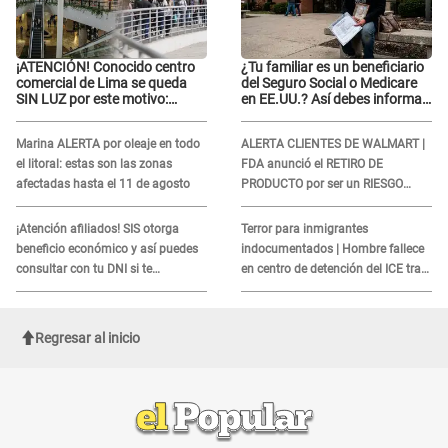
¡ATENCIÓN! Conocido centro
¿Tu familiar es un beneficiario
comercial de Lima se queda
del Seguro Social o Medicare
SIN LUZ por este motivo:
en EE.UU.? Así debes informar
¿desde cuándo atenderá?
sobre su muerte para EVITAR
COBROS
Marina ALERTA por oleaje en todo
ALERTA CLIENTES DE WALMART |
el litoral: estas son las zonas
FDA anunció el RETIRO DE
afectadas hasta el 11 de agosto
PRODUCTO por ser un RIESGO
MORTAL para consumidores: ¿Cuál
es?
¡Atención afiliados! SIS otorga
Terror para inmigrantes
beneficio económico y así puedes
indocumentados | Hombre fallece
consultar con tu DNI si te
en centro de detención del ICE tras
corresponde
sufrir una "emergencia médica"
Regresar al inicio