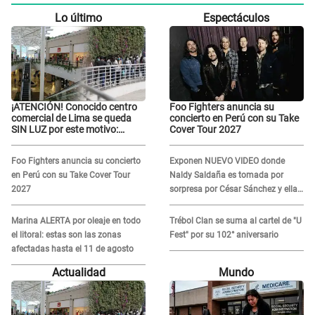
Lo último
Espectáculos
¡ATENCIÓN! Conocido centro
Foo Fighters anuncia su
comercial de Lima se queda
concierto en Perú con su Take
SIN LUZ por este motivo:
Cover Tour 2027
¿desde cuándo atenderá?
Foo Fighters anuncia su concierto
Exponen NUEVO VIDEO donde
en Perú con su Take Cover Tour
Naldy Saldaña es tomada por
2027
sorpresa por César Sánchez y ella
evidencia su REACCIÓN: Le agarró
la mano
Marina ALERTA por oleaje en todo
Trébol Clan se suma al cartel de "U
el litoral: estas son las zonas
Fest" por su 102° aniversario
afectadas hasta el 11 de agosto
Actualidad
Mundo