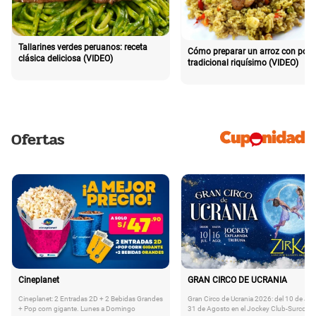
Tallarines verdes peruanos: receta
Cómo preparar un arroz con poll
clásica deliciosa (VIDEO)
tradicional riquísimo (VIDEO)
Ofertas
Cineplanet
GRAN CIRCO DE UCRANIA
Cineplanet: 2 Entradas 2D + 2 Bebidas Grandes
Gran Circo de Ucrania 2026: del 10 de Juli
+ Pop corn gigante. Lunes a Domingo
31 de Agosto en el Jockey Club-Surco