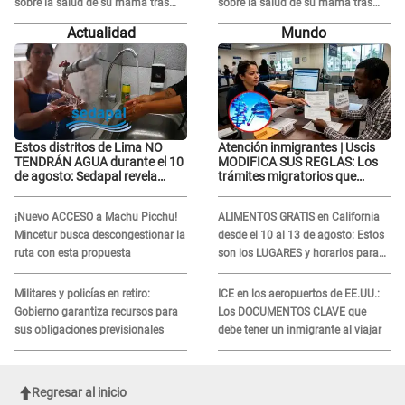
sobre la salud de su mamá tras
sobre la salud de su mamá tras
APARECER en centro oncológico:
APARECER en centro oncológico:
Actualidad
Mundo
“La oración tiene poder”
“La oración tiene poder”
Estos distritos de Lima NO
Atención inmigrantes | Uscis
TENDRÁN AGUA durante el 10
MODIFICA SUS REGLAS: Los
de agosto: Sedapal revela
trámites migratorios que
horarios oficiales
podrían necesitar tu prueba de
ADN
¡Nuevo ACCESO a Machu Picchu!
ALIMENTOS GRATIS en California
Mincetur busca descongestionar la
desde el 10 al 13 de agosto: Estos
ruta con esta propuesta
son los LUGARES y horarios para
recibir la ayuda
Militares y policías en retiro:
ICE en los aeropuertos de EE.UU.:
Gobierno garantiza recursos para
Los DOCUMENTOS CLAVE que
sus obligaciones previsionales
debe tener un inmigrante al viajar
Regresar al inicio