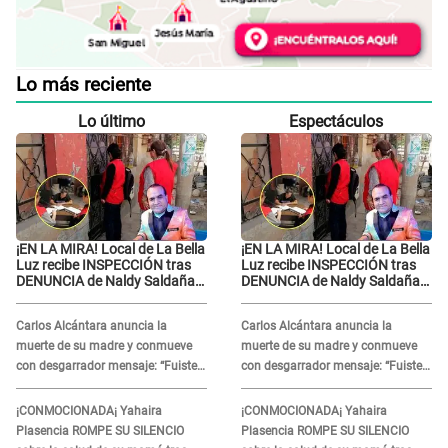
Lo más reciente
Lo último
Espectáculos
¡EN LA MIRA! Local de La Bella
¡EN LA MIRA! Local de La Bella
Luz recibe INSPECCIÓN tras
Luz recibe INSPECCIÓN tras
DENUNCIA de Naldy Saldaña
DENUNCIA de Naldy Saldaña
contra el exdirector César
contra el exdirector César
Sánchez
Sánchez
Carlos Alcántara anuncia la
Carlos Alcántara anuncia la
muerte de su madre y conmueve
muerte de su madre y conmueve
con desgarrador mensaje: “Fuiste
con desgarrador mensaje: “Fuiste
una gran mujer”
una gran mujer”
¡CONMOCIONADA¡ Yahaira
¡CONMOCIONADA¡ Yahaira
Plasencia ROMPE SU SILENCIO
Plasencia ROMPE SU SILENCIO