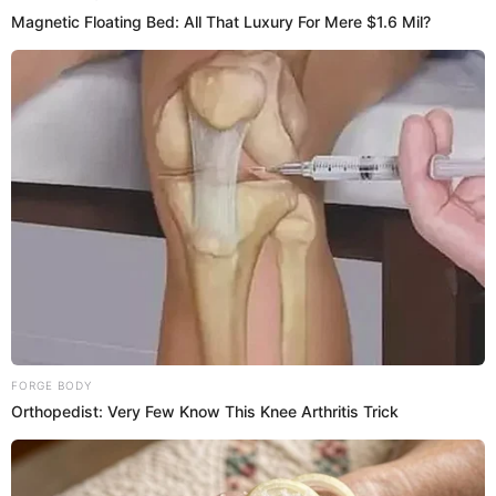
conductor durante operativo: ATU solicita
SANCIÓN EJEMPLAR contra responsable
ATU condena enérgicamente el atropello y exige "todo el peso de la
ley" para el responsable, identificado como Brandon León, de 32
años.
Sutran
Alannis Castañeda
08 Ene 2026 | 9:46 h