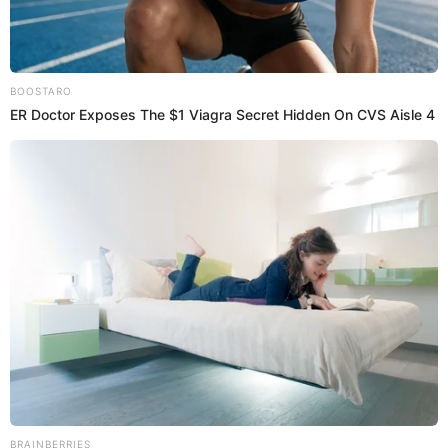
Confirmado | Sutran informa el BLOQUEO MASIVO
de carreteras en Perú por las lluvias y huaicos
Las fuertes lluvias en Perú han causado daños significativos en
carreteras clave, interrumpiendo el tránsito en diversas regiones.
Sutran
Alannis Castañeda
13 Feb 2026 | 12:14 h
Fiscalizador de la SUTRAN es atropellado por