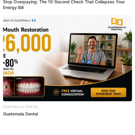
accidente de Ayacucho y se pudo visualizar al menor. AQUÍ los
detalles del caso.
Ayacucho
Madeley Lozano
16 Jul 2024 | 16:18 h
Sutran ofrece trabajos con sueldos de más de
S/6.000: requisitos y LINK para postular
Sutran busca talento para fortalecer su equipo en todo el país y
AQUÍ te contamos cuáles son las vacantes disponibles.