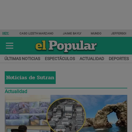
HOY:
CASO LIZETH MARZANO
JAIME BAYLY
MUNDO
JEFFERSON F
ÚLTIMAS NOTICIAS
ESPECTÁCULOS
ACTUALIDAD
DEPORTES
Noticias de
Sutran
Actualidad