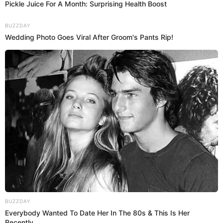
08 Ago 2025 | 15:09 h
¡Que no te sorprendan! Vehículos con placas
terminadas en 5 deben pasar revisión técnica en
agosto
Este agosto, los vehículos con placas terminadas en 5 deben pasar
la inspección técnica. Si no lo haces, enfréntate a multas y
sanciones. ¡Agéndala ahora!
Sutran
Dara Rojas