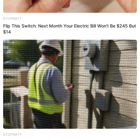
La reconocida entidad pública Sutran abrió una nueva
convocatoria de trabajo para la ciudad de Lima. Descubre los
requisitos.
Convocatorias de trabajo
Luis Chumbiauca
16 Jul 2024 | 22:42 h
Accidente de bus Molina en Ayacucho: bebé de 8
meses murió tras caer a barranco
La Diresa dio a conocer la relación de pasajeros heridos en el