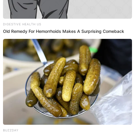
18 Sep 2025 | 10:29 h
Licencias de conducir: conductores con récord
limpio tendrán NUEVOS beneficios
El nuevo reglamento de licencias premia con 50 puntos a los
conductores con récord limpio y refuerza sanciones progresivas
para quienes acumulan infracciones.
Sutran
Dara Rojas