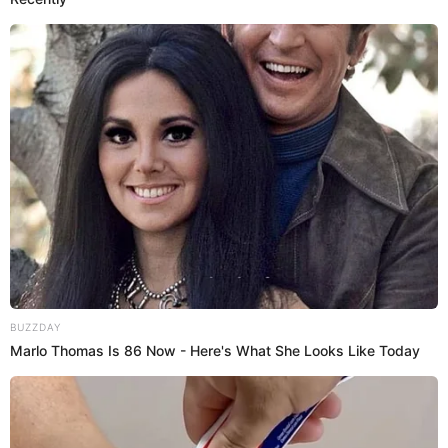
18 Dic 2024 | 22:38 h
Cusco: conductor informal arrastra con su
vehículo a inspector de Sutran para evitar
intervención
Cámaras de seguridad registraron el momento de la agresión
contra el inspector de la Sutran. Conductor de la unidad se dio a la
fuga.
Transporte
Luis Álvarez