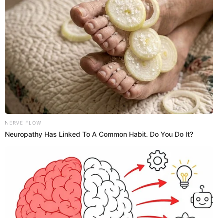
¡Evita las multas! Sutrán revela la LISTA de
vehículos que deberán pasar revisión técnica
durante enero y febrero
Sutrán busca garantizar que los vehículos circulen en condiciones
seguras y adecuadas, reduciendo el riesgo de accidentes
mecánicos.
Sutran
Alannis Castañeda