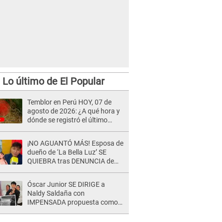
Lo último de El Popular
Temblor en Perú HOY, 07 de
agosto de 2026: ¿A qué hora y
dónde se registró el último
sismo, según IGP?
¡NO AGUANTÓ MÁS! Esposa de
dueño de ‘La Bella Luz’ SE
QUIEBRA tras DENUNCIA de
Héctor Boza y ARREMETE
contra Claudia Salazar
Óscar Junior SE DIRIGE a
Naldy Saldaña con
IMPENSADA propuesta como
nuevo líder de 'La Bella Luz' tras
denuncia: "Otro tipo de ley..."