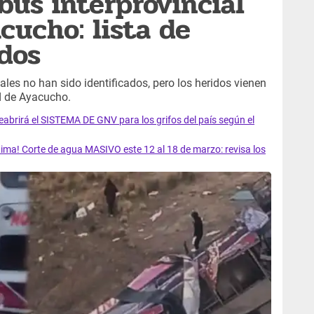
bus interprovincial
cucho: lista de
idos
ales no han sido identificados, pero los heridos vienen
d de Ayacucho.
rirá el SISTEMA DE GNV para los grifos del país según el
ma! Corte de agua MASIVO este 12 al 18 de marzo: revisa los