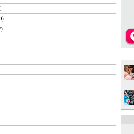
)
0)
7)