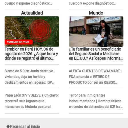
cuerpo y expone diagnóstico:
cuerpo y expone diagnóstico:
"Dolores muy fuertes..."
"Dolores muy fuertes..."
Actualidad
Mundo
Temblor en Perú HOY, 06 de
¿Tu familiar es un beneficiario
agosto de 2026: ¿A qué hora y
del Seguro Social o Medicare
dónde se registró el último
en EE.UU.? Así debes informar
sismo, según IGP?
sobre su muerte para EVITAR
COBROS
Sismo de 5.0 en Junín destruye
ALERTA CLIENTES DE WALMART |
viviendas, deja un herido y
FDA anunció el RETIRO DE
deslizamientos en laderas: IGP
PRODUCTO por ser un RIESGO
alerta sobre posibles réplicas
MORTAL para consumidores: ¿Cuál
es?
Papa León XIV VUELVE a Chiclayo:
Terror para inmigrantes
recorrerá seis lugares que
indocumentados | Hombre fallece
marcaron su historia pastoral
en centro de detención del ICE tras
sufrir una "emergencia médica"
Regresar al inicio