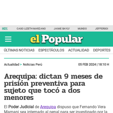
HOY:
CASO LIZETH MARZANO
JAIME BAYLY
MUNDO
JEFFERSON F
ÚLTIMAS NOTICIAS
ESPECTÁCULOS
ACTUALIDAD
DEPORTES
Actualidad
Noticias Perú
05 FEB 2024 | 18:10 H
Arequipa: dictan 9 meses de
prisión preventiva para
sujeto que tocó a dos
menores
El
Poder Judicial
de
Arequipa
dispuso que Fernando Vera
Mamani sea internado al penal para ser investigado por la