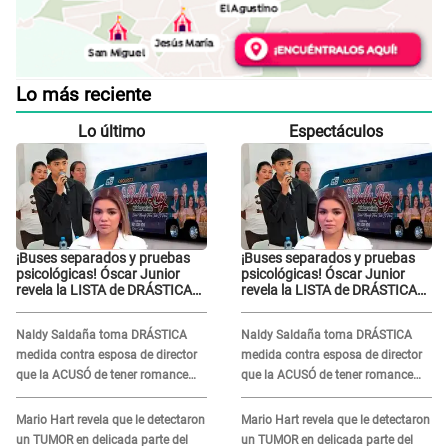
Lo más reciente
Lo último
Espectáculos
¡Buses separados y pruebas
¡Buses separados y pruebas
psicológicas! Óscar Junior
psicológicas! Óscar Junior
revela la LISTA de DRÁSTICAS
revela la LISTA de DRÁSTICAS
medidas para prevenir acoso
medidas para prevenir acoso
en 'La Bella Luz' tras caso
en 'La Bella Luz' tras caso
Naldy Saldaña toma DRÁSTICA
Naldy Saldaña toma DRÁSTICA
Naldy Saldaña
Naldy Saldaña
medida contra esposa de director
medida contra esposa de director
que la ACUSÓ de tener romance
que la ACUSÓ de tener romance
con él: "Muy triste..."
con él: "Muy triste..."
Mario Hart revela que le detectaron
Mario Hart revela que le detectaron
un TUMOR en delicada parte del
un TUMOR en delicada parte del