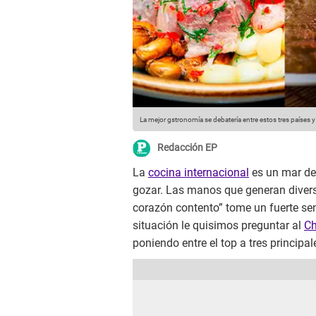
La mejor gstronomía se debatería entre estos tres países y
Redacción EP
La
cocina internacional
es un mar de 
gozar. Las manos que generan diverso
corazón contento” tome un fuerte se
situación le quisimos preguntar al
C
poniendo entre el top a tres princip