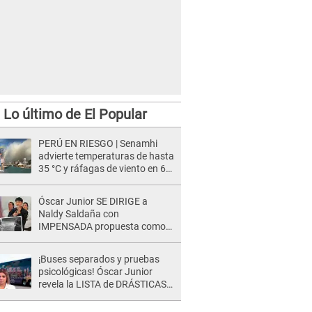
Lo último de El Popular
PERÚ EN RIESGO | Senamhi
advierte temperaturas de hasta
35 °C y ráfagas de viento en 6
regiones del país
Óscar Junior SE DIRIGE a
Naldy Saldaña con
IMPENSADA propuesta como
nuevo líder de 'La Bella Luz' tras
denuncia: "Otro tipo de ley..."
¡Buses separados y pruebas
psicológicas! Óscar Junior
revela la LISTA de DRÁSTICAS
medidas para prevenir acoso
en 'La Bella Luz' tras caso