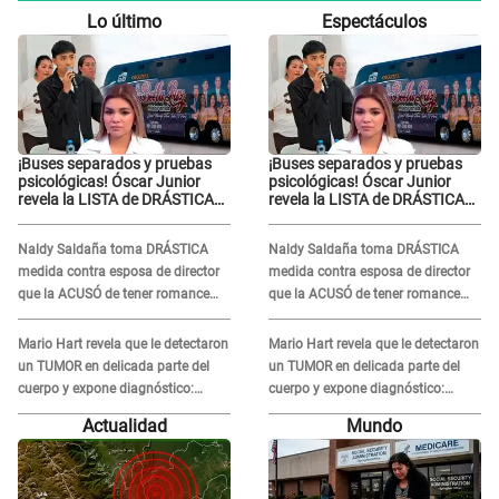
Lo último
Espectáculos
¡Buses separados y pruebas
¡Buses separados y pruebas
psicológicas! Óscar Junior
psicológicas! Óscar Junior
revela la LISTA de DRÁSTICAS
revela la LISTA de DRÁSTICAS
medidas para prevenir acoso
medidas para prevenir acoso
en 'La Bella Luz' tras caso
en 'La Bella Luz' tras caso
Naldy Saldaña toma DRÁSTICA
Naldy Saldaña toma DRÁSTICA
Naldy Saldaña
Naldy Saldaña
medida contra esposa de director
medida contra esposa de director
que la ACUSÓ de tener romance
que la ACUSÓ de tener romance
con él: "Muy triste..."
con él: "Muy triste..."
Mario Hart revela que le detectaron
Mario Hart revela que le detectaron
un TUMOR en delicada parte del
un TUMOR en delicada parte del
cuerpo y expone diagnóstico:
cuerpo y expone diagnóstico:
"Dolores muy fuertes..."
"Dolores muy fuertes..."
Actualidad
Mundo