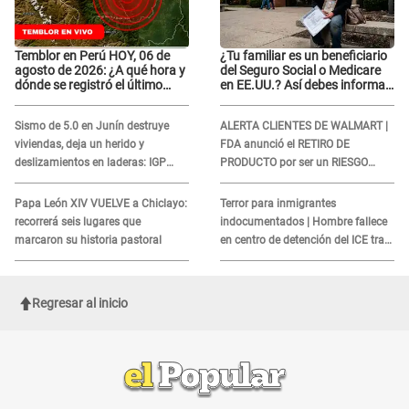
Temblor en Perú HOY, 06 de
¿Tu familiar es un beneficiario
agosto de 2026: ¿A qué hora y
del Seguro Social o Medicare
dónde se registró el último
en EE.UU.? Así debes informar
sismo, según IGP?
sobre su muerte para EVITAR
COBROS
Sismo de 5.0 en Junín destruye
ALERTA CLIENTES DE WALMART |
viviendas, deja un herido y
FDA anunció el RETIRO DE
deslizamientos en laderas: IGP
PRODUCTO por ser un RIESGO
alerta sobre posibles réplicas
MORTAL para consumidores: ¿Cuál
es?
Papa León XIV VUELVE a Chiclayo:
Terror para inmigrantes
recorrerá seis lugares que
indocumentados | Hombre fallece
marcaron su historia pastoral
en centro de detención del ICE tras
sufrir una "emergencia médica"
Regresar al inicio