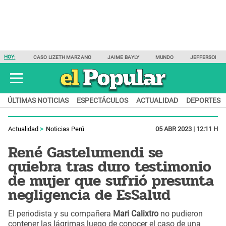
HOY:
CASO LIZETH MARZANO
JAIME BAYLY
MUNDO
JEFFERSON F
ÚLTIMAS NOTICIAS
ESPECTÁCULOS
ACTUALIDAD
DEPORTES
Actualidad
Noticias Perú
05 ABR 2023 | 12:11 H
René Gastelumendi se
quiebra tras duro testimonio
de mujer que sufrió presunta
negligencia de EsSalud
El periodista y su compañera
Mari Calixtro
no pudieron
contener las lágrimas luego de conocer el caso de una