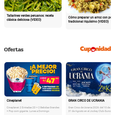
Tallarines verdes peruanos: receta
Cómo preparar un arroz con poll
clásica deliciosa (VIDEO)
tradicional riquísimo (VIDEO)
Ofertas
Cineplanet
GRAN CIRCO DE UCRANIA
Cineplanet: 2 Entradas 2D + 2 Bebidas Grandes
Gran Circo de Ucrania 2026: del 10 de Juli
+ Pop corn gigante. Lunes a Domingo
31 de Agosto en el Jockey Club-Surco