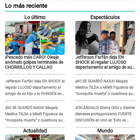
Lo más reciente
Lo último
Espectáculos
¡Pescado más CARO! Oleaje
Jefferson Farfán deja EN
anómalo golpea terminales de
SHOCK al regalar LUJOSO
CHORRILLOS Y CALLAO
departamento al amigo de su
hijo y lo HUNDEN en redes: "A
su hija se lo negó"
Jefferson Farfán deja EN SHOCK al
¡NO SE GUARDÓ NADA! Magaly
regalar LUJOSO departamento al
Medina TILDA a Milett Figueroa de
amigo de su hijo y lo HUNDEN en
“mosquita muerta” y cuestiona su
redes: "A su hija se lo negó"
RECONCILIACIÓN con Marcelo
Tinelli en TV argentina
¡NO SE GUARDÓ NADA! Magaly
¡ESCÁNDALO! Sirena Ortiz y Gabriel
Medina TILDA a Milett Figueroa de
Meneses protagonizaron FUERTE
“mosquita muerta” y cuestiona su
DISCUSIÓN en vivo en ‘Esto es
RECONCILIACIÓN con Marcelo
Guerra’: “Ya no quiero...”
Actualidad
Mundo
Tinelli en TV argentina