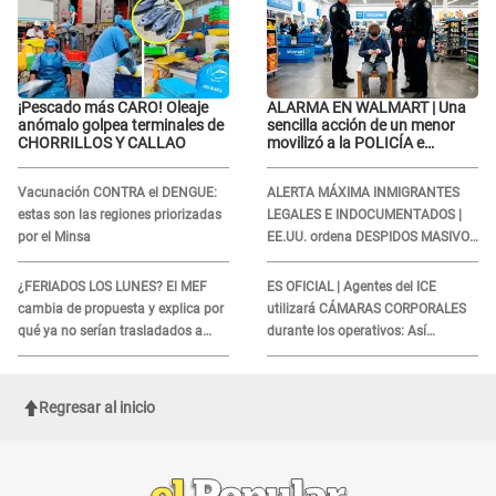
¡Pescado más CARO! Oleaje
ALARMA EN WALMART | Una
anómalo golpea terminales de
sencilla acción de un menor
CHORRILLOS Y CALLAO
movilizó a la POLICÍA e
iniciaron una investigación por
lo hallado: ¿Qué ocurrió?
Vacunación CONTRA el DENGUE:
ALERTA MÁXIMA INMIGRANTES
estas son las regiones priorizadas
LEGALES E INDOCUMENTADOS |
por el Minsa
EE.UU. ordena DESPIDOS MASIVOS
y DEPORTACIONES a estos
extranjeros
¿FERIADOS LOS LUNES? El MEF
ES OFICIAL | Agentes del ICE
cambia de propuesta y explica por
utilizará CÁMARAS CORPORALES
qué ya no serían trasladados a
durante los operativos: Así
viernes
afectará a inmigrantes
Regresar al inicio