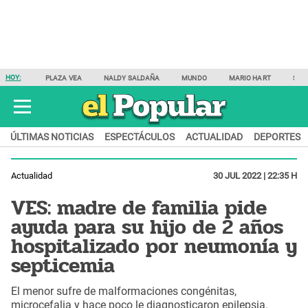
HOY:
PLAZA VEA
NALDY SALDAÑA
MUNDO
MARIO HART
SAM
ÚLTIMAS NOTICIAS
ESPECTÁCULOS
ACTUALIDAD
DEPORTES
Actualidad
30 JUL 2022 | 22:35 H
VES: madre de familia pide
ayuda para su hijo de 2 años
hospitalizado por neumonía y
septicemia
El menor sufre de malformaciones congénitas,
microcefalia y hace poco le diagnosticaron epilepsia.