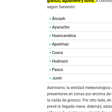
granizo, aguanieve y lluvia.
A continu
según Senamhi:
Áncash
Ayacucho
Huancavelica
Apurímac
Cusco
Huánuco
Pasco
Junín
Asimismo, la entidad meteorologica 
presentarse en zonas por encima de l
la caída de granizo. Por otro lado, e
prevé la llegada nieve. Además, est