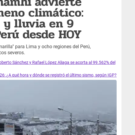
namhi advierte
eno climático:
 y lluvia en 9
Perú desde HOY
arilla" para Lima y ocho regiones del Perú,
os severos.
oberto Sánchez y Rafael López Aliaga se acorta al 99.562% del
6: ¿A qué hora y dónde se registró el último sismo, según IGP?