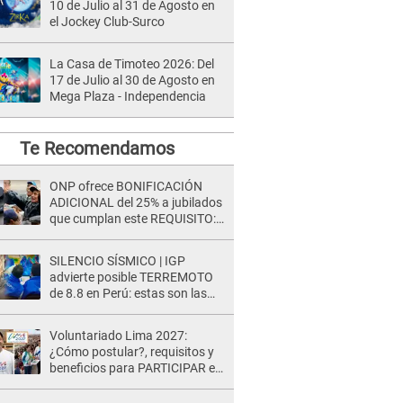
10 de Julio al 31 de Agosto en
el Jockey Club-Surco
La Casa de Timoteo 2026: Del
17 de Julio al 30 de Agosto en
Mega Plaza - Independencia
Te Recomendamos
ONP ofrece BONIFICACIÓN
ADICIONAL del 25% a jubilados
que cumplan este REQUISITO:
revisa si accedes aquí
SILENCIO SÍSMICO | IGP
advierte posible TERREMOTO
de 8.8 en Perú: estas son las
zonas más expuestas
Voluntariado Lima 2027:
¿Cómo postular?, requisitos y
beneficios para PARTICIPAR en
los Juegos Panamericanos