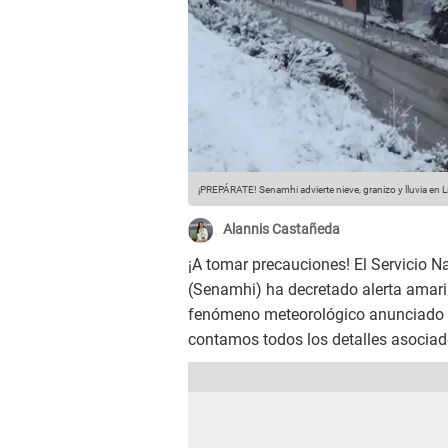
¡PREPÁRATE! Senamhi advierte nieve, granizo y lluvia en
Alannis Castañeda
¡A tomar precauciones! El Servicio N
(Senamhi) ha decretado alerta amari
fenómeno meteorológico anunciado a 
contamos todos los detalles asocia