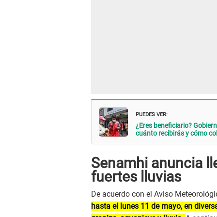
PUEDES VER:
¿Eres beneficiario? Gobie
cuánto recibirás y cómo co
Senamhi anuncia lle
fuertes lluvias
De acuerdo con el Aviso Meteorológic
hasta el lunes 11 de mayo, en diversa