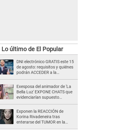
Lo último de El Popular
DNI electrónico GRATIS este 15
de agosto: requisitos y quiénes
podrán ACCEDER a la
campaña
Exesposa del animador de 'La
Bella Luz' EXPONE CHATS que
evidenciarían supuesto
romance clandestino con Naldy
Saldaña, pese a tener pareja
Exponen la REACCIÓN de
Korina Rivadeneira tras
enterarse del TUMOR en la
cabeza de Mario Hart: "Ella
estaba muy..."