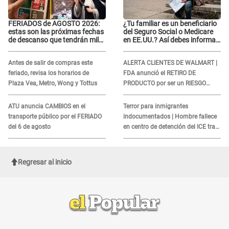
FERIADOS de AGOSTO 2026:
¿Tu familiar es un beneficiario
estas son las próximas fechas
del Seguro Social o Medicare
de descanso que tendrán miles
en EE.UU.? Así debes informar
de peruanos
sobre su muerte para EVITAR
COBROS
Antes de salir de compras este
ALERTA CLIENTES DE WALMART |
feriado, revisa los horarios de
FDA anunció el RETIRO DE
Plaza Vea, Metro, Wong y Tottus
PRODUCTO por ser un RIESGO
MORTAL para consumidores: ¿Cuál
es?
ATU anuncia CAMBIOS en el
Terror para inmigrantes
transporte público por el FERIADO
indocumentados | Hombre fallece
del 6 de agosto
en centro de detención del ICE tras
sufrir una "emergencia médica"
Regresar al inicio