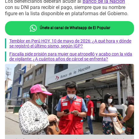
Los beneficiarios deberán acudir al
Banco de la Nación
con su DNI para recibir el pago, siempre que su nombre
figure en la lista disponible en plataformas del Gobierno.
Únete al canal de Whatsapp de El Popular
Temblor en Perú HOY, 10 de mayo de 2026: ¿A qué hora y dónde
se registró el último sismo, según IGP?
Fiscalía pide prisión para mujer que atropelló y acabo con la vida
de vigilante: ¿A cuántos años de cárcel se enfrenta?