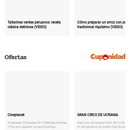
Tallarines verdes peruanos: receta
Cómo preparar un arroz con poll
clásica deliciosa (VIDEO)
tradicional riquísimo (VIDEO)
Ofertas
Cineplanet
GRAN CIRCO DE UCRANIA
Cineplanet: 2 Entradas 2D + 2 Bebidas Grandes
Gran Circo de Ucrania 2026: del 10 de Juli
+ Pop corn gigante. Lunes a Domingo
31 de Agosto en el Jockey Club-Surco