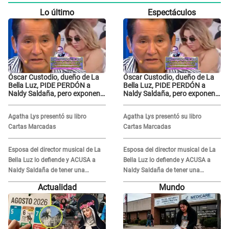
Lo último
Espectáculos
Óscar Custodio, dueño de La
Óscar Custodio, dueño de La
Bella Luz, PIDE PERDÓN a
Bella Luz, PIDE PERDÓN a
Naldy Saldaña, pero exponen
Naldy Saldaña, pero exponen
audio donde le reclama por
audio donde le reclama por
VIDEOS: "No hay necesidad de
VIDEOS: "No hay necesidad de
Agatha Lys presentó su libro
Agatha Lys presentó su libro
grabar"
grabar"
Cartas Marcadas
Cartas Marcadas
Esposa del director musical de La
Esposa del director musical de La
Bella Luz lo defiende y ACUSA a
Bella Luz lo defiende y ACUSA a
Naldy Saldaña de tener una
Naldy Saldaña de tener una
relación con él y otros integrantes
relación con él y otros integrantes
Actualidad
Mundo