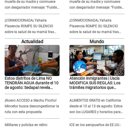
muerte de su madre y conmueve
muerte de su madre y conmueve
con desgarrador mensaje: “Fuiste
con desgarrador mensaje: “Fuiste
una gran mujer”
una gran mujer”
¡CONMOCIONADA¡ Yahaira
¡CONMOCIONADA¡ Yahaira
Plasencia ROMPE SU SILENCIO
Plasencia ROMPE SU SILENCIO
sobre la salud de su mamá tras
sobre la salud de su mamá tras
APARECER en centro oncológico:
APARECER en centro oncológico:
Actualidad
Mundo
“La oración tiene poder”
“La oración tiene poder”
Estos distritos de Lima NO
Atención inmigrantes | Uscis
TENDRÁN AGUA durante el 10
MODIFICA SUS REGLAS: Los
de agosto: Sedapal revela
trámites migratorios que
horarios oficiales
podrían necesitar tu prueba de
ADN
¡Nuevo ACCESO a Machu Picchu!
ALIMENTOS GRATIS en California
Mincetur busca descongestionar la
desde el 10 al 13 de agosto: Estos
ruta con esta propuesta
son los LUGARES y horarios para
recibir la ayuda
Militares y policías en retiro:
ICE en los aeropuertos de EE.UU.: